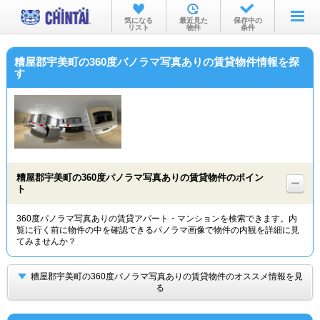
お部屋を探す
気になる
最近見た
保存中の
リスト
物件
条件
沿線・駅から
糟屋郡宇美町の360度パノラマ写真ありの賃貸物件情報を探
住所から
す
家賃相場から
通勤通学時間から
物件特集から
糟屋郡宇美町の360度パノラマ写真ありの賃貸物件のポイン
不動産会社から
ト
TOP
360度パノラマ写真ありの賃貸アパート・マンションを検索できます。内
覧に行く前に物件の中を確認できるパノラマ画像で物件の内観を詳細に見
てみませんか？
糟屋郡宇美町の360度パノラマ写真ありの賃貸物件のオススメ情報を見
る