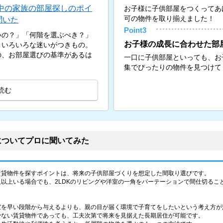
中の家族の部屋探しのポイ
お子様に子供部屋をつくってあ
可の物件を取り揃えました！
聞いた
Point3
いの？」「何階を選ぶべき？」
お子様の成長に合わせた部
、いろいろな迷いがつきもの。
の、お部屋選びの基準があるは
一口に子供部屋といっても、お
集でぴったりの物件を見つけて
読む
についてプロに聞いてみた
賃貸物件を探すポイントは、将来の子供部屋づくりを想定した間取り選びです。
以上いる場合でも、2LDKのリビングや洋室の一角をパーテーションで間仕切るこ
室を早い段階から与えるよりも、親の目が届く環境で子育てをしたいという考え方が
少ない賃貸物件であっても、工夫次第で将来を見据えた長期居住が可能です。