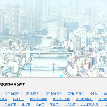
賃貸物件物件を探す
福岡市南区
福岡市西区
福岡市城南区
福岡市早良区
小郡市
糸島市
那珂川市
糟屋郡篠栗町
糟屋郡志免町
糟屋郡須惠町
糟屋郡
久留米市
柳川市
八女市
筑後市
うきは市
八女郡広川町
北