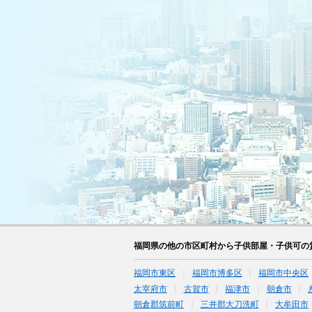
福岡県の他の市区町村から子供部屋・子供可の
福岡市東区
福岡市博多区
福岡市中央区
太宰府市
古賀市
福津市
朝倉市
朝倉郡筑前町
三井郡大刀洗町
大牟田市