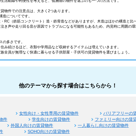
の生活動線や利便性を考えると、低層階の物件を選ぶのも一つの方法です。
賃貸物件での注意点は、大きく2つあります。
構造についてです。
造・RC（鉄筋コンクリート）造・鉄骨造などがありますが、木造はほかの構造と比
、泣き声や走り回る音が原因でトラブルになる可能性もあるため、内見時に周囲の環
スの多さです。
く住み続けるほど、衣類や学用品など収納するアイテムは増えていきます。
家族全員が無理なく快適に暮らせる子供部屋・子供可の賃貸物件を選びましょう。
他のテーマから探す場合はこちらから！
女性向け・女性専用の賃貸物件
バリアフリーの
物件
学生向けの賃貸物件
ファミリー向けの賃
外国人向けの賃貸物件
一人暮らし向けの賃貸物件
件
SOHO向けの賃貸物件