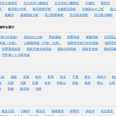
州市小倉南区
北九州市八幡東区
北九州市八幡西区
行橋市
豊前市
町
鞍手郡小竹町
鞍手郡鞍手町
京都郡苅田町
京都郡みやこ町
築
嘉麻市
嘉穂郡桂川町
田川郡香春町
田川郡糸田町
田川郡川崎町
物件を探す
<海の中道線>
福北ゆたか線
博多南線
筑豊本線
後藤寺線
日田彦
本線（中国）
山陽新幹線（中国・九州）
福岡市営地下鉄空港線
福岡市
筑豊電気鉄道
西鉄天神大牟田線
西鉄太宰府線
西鉄甘木線
西鉄貝
門司港レトロ観光線
山形
福島
茨城
栃木
群馬
埼玉
千葉
東京
神奈川
新
賀
京都
大阪
兵庫
奈良
和歌山
鳥取
島根
岡山
広島
分
宮崎
鹿児島
沖縄
東京23区
川崎市
横浜市
相模原市
静岡市
浜松市
名古屋市