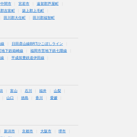
中間市
宮若市
遠賀郡芦屋町
上郡吉富町
築上郡上毛町
田川郡大任町
田川郡福智町
山線
日田彦山線BRTひこぼしライン
営地下鉄箱崎線
福岡市営地下鉄七隈線
塚線
平成筑豊鉄道伊田線
潟
富山
石川
福井
山梨
山口
徳島
香川
愛媛
新潟市
京都市
大阪市
堺市