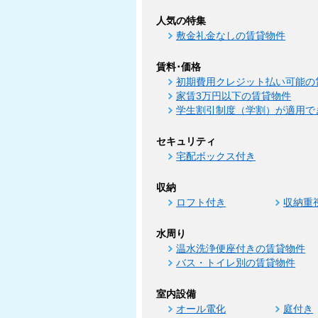
人気の特集
敷金礼金なしの賃貸物件
賃料･価格
初期費用クレジット払い可能の
家賃3万円以下の賃貸物件
学生割引制度（学割）が適用で
セキュリティ
宅配ボックス付き
収納
ロフト付き
収納重
水周り
温水洗浄便座付きの賃貸物件
バス・トイレ別の賃貸物件
室内設備
オール電化
庭付き