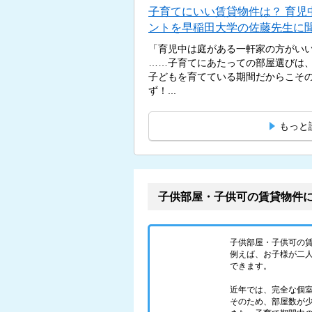
子育てにいい賃貸物件は？ 育児
ントを早稲田大学の佐藤先生に
「育児中は庭がある一軒家の方がい
……子育てにあたっての部屋選びは
子どもを育てている期間だからこそ
ず！...
もっと
子供部屋・子供可の賃貸物件
子供部屋・子供可の
例えば、お子様が二人
できます。
近年では、完全な個
そのため、部屋数が