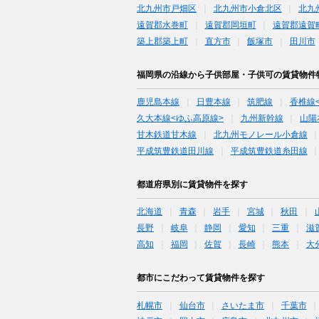
北九州市戸畑区
北九州市小倉北区
北九
遠賀郡水巻町
遠賀郡岡垣町
遠賀郡遠賀
築上郡築上町
直方市
飯塚市
田川市
福岡県の沿線から子供部屋・子供可の賃貸物件
鹿児島本線
日豊本線
筑肥線
香椎線
久大本線<ゆふ高原線>
九州新幹線
山陽
甘木鉄道甘木線
北九州モノレール小倉線
平成筑豊鉄道田川線
平成筑豊鉄道糸田線
都道府県別に賃貸物件を探す
北海道
青森
岩手
宮城
秋田
長野
岐阜
静岡
愛知
三重
滋
高知
福岡
佐賀
長崎
熊本
大
都市にこだわって賃貸物件を探す
札幌市
仙台市
さいたま市
千葉市