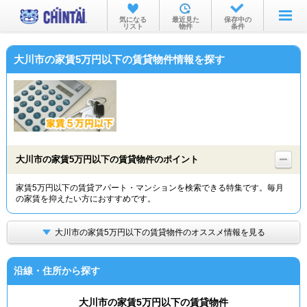
お部屋を探す
気になる
最近見た
保存中の
リスト
物件
条件
沿線・駅から
大川市の家賃5万円以下の賃貸物件情報を探す
住所から
家賃相場から
通勤通学時間から
物件特集から
大川市の家賃5万円以下の賃貸物件のポイント
不動産会社から
家賃5万円以下の賃貸アパート・マンションを検索できる特集です。毎月
の家賃を抑えたい方におすすめです。
TOP
大川市の家賃5万円以下の賃貸物件のオススメ情報を見る
沿線・住所から探す
大川市の家賃5万円以下の賃貸物件