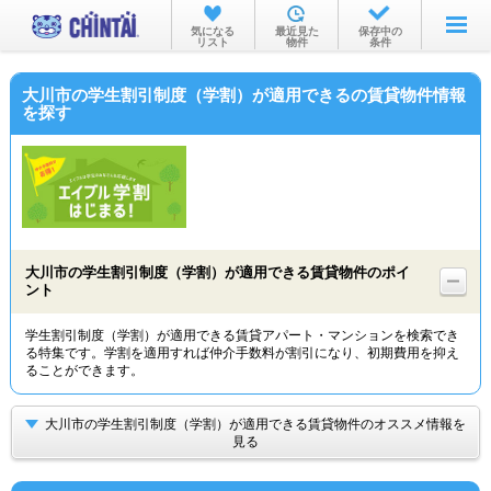
お部屋を探す
気になる
最近見た
保存中の
リスト
物件
条件
沿線・駅から
大川市の学生割引制度（学割）が適用できるの賃貸物件情報
住所から
を探す
家賃相場から
通勤通学時間から
物件特集から
大川市の学生割引制度（学割）が適用できる賃貸物件のポイ
不動産会社から
ント
TOP
学生割引制度（学割）が適用できる賃貸アパート・マンションを検索でき
る特集です。学割を適用すれば仲介手数料が割引になり、初期費用を抑え
ることができます。
大川市の学生割引制度（学割）が適用できる賃貸物件のオススメ情報を
見る