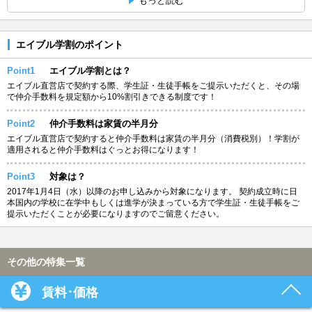
もっと読む
エイブル学割のポイント
Point1
エイブル学割とは？
エイブル直営店で契約する際、学生証・生徒手帳をご提示いただくと、その場
で仲介手数料を規定額から10%割引きできる制度です！
Point2
仲介手数料は家賃の半月分
エイブル直営店で契約すると仲介手数料は家賃の半月分（消費税別）！学割が
適用されると仲介手数料はぐっとお得になります！
Point3
対象は？
2017年1月4日（水）以降のお申し込みから対象になります。 契約成立時に日
本国内の学校に在学中もしくは進学が決まっている方で学生証・生徒手帳をご
提示いただくことが必要になりますのでご留意ください。
その他の特集一覧
賃料･価格