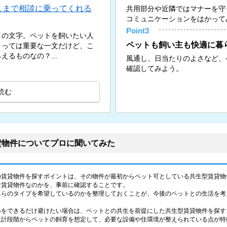
こまで相談に乗ってくれる
共用部分や近隣ではマナーを守
コミュニケーションをはかって
Point3
」の文字。ペットを飼いたい人
ペットも飼い主も快適に暮
とっては重要な一文だけど、こ
るものなの？...
風通し、日当たりのよさなど、
確認してみよう。
読む
貸物件についてプロに聞いてみた
の賃貸物件を探すポイントは、その物件が最初からペット可としている共生型賃貸物
な賃貸物件なのかを、事前に確認することです。
ちらのタイプを希望しているのかを整理しておくことが、今後のペットとの生活を考
ルをできるだけ避けたい場合は、ペットとの共生を前提にした共生型賃貸物件を探す
設計段階からペットの飼育を想定して、必要な設備や住環境が整えられている点が特