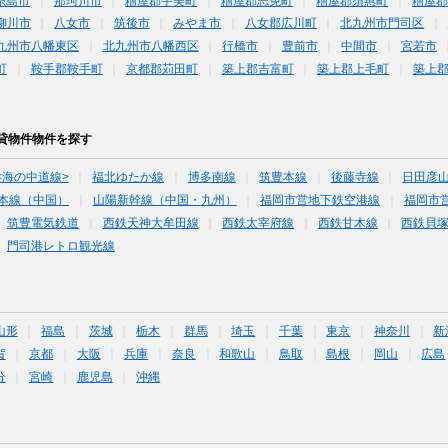
糸島市
那珂川市
糟屋郡宇美町
糟屋郡志免町
糟屋郡須惠町
糟屋郡
柳川市
八女市
筑後市
みやま市
八女郡広川町
北九州市門司区
九州市八幡東区
北九州市八幡西区
行橋市
豊前市
中間市
宮若市
町
鞍手郡鞍手町
京都郡苅田町
築上郡吉富町
築上郡上毛町
築上
貸物件物件を探す
<海の中道線>
福北ゆたか線
博多南線
筑豊本線
後藤寺線
日田彦
本線（中国）
山陽新幹線（中国・九州）
福岡市営地下鉄空港線
福岡市
筑豊電気鉄道
西鉄天神大牟田線
西鉄太宰府線
西鉄甘木線
西鉄貝
門司港レトロ観光線
山形
福島
茨城
栃木
群馬
埼玉
千葉
東京
神奈川
新
賀
京都
大阪
兵庫
奈良
和歌山
鳥取
島根
岡山
広島
分
宮崎
鹿児島
沖縄