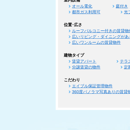
室内設備
オール電化
庭付き
都市ガス利用可
光
位置･広さ
ルーフバルコニー付きの賃貸物
広いリビング・ダイニングがあ
広いワンルームの賃貸物件
建物タイプ
賃貸アパート
テラ
分譲賃貸の物件
定
こだわり
エイブル保証管理物件
360度パノラマ写真ありの賃貸