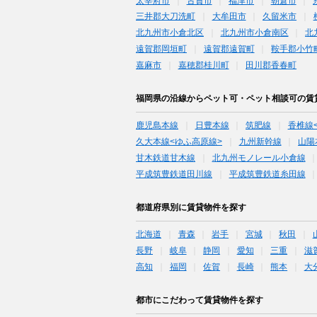
太宰府市
古賀市
福津市
朝倉市
三井郡大刀洗町
大牟田市
久留米市
北九州市小倉北区
北九州市小倉南区
北
遠賀郡岡垣町
遠賀郡遠賀町
鞍手郡小竹
嘉麻市
嘉穂郡桂川町
田川郡香春町
福岡県の沿線からペット可・ペット相談可の賃
鹿児島本線
日豊本線
筑肥線
香椎線
久大本線<ゆふ高原線>
九州新幹線
山陽
甘木鉄道甘木線
北九州モノレール小倉線
平成筑豊鉄道田川線
平成筑豊鉄道糸田線
都道府県別に賃貸物件を探す
北海道
青森
岩手
宮城
秋田
長野
岐阜
静岡
愛知
三重
滋
高知
福岡
佐賀
長崎
熊本
大
都市にこだわって賃貸物件を探す