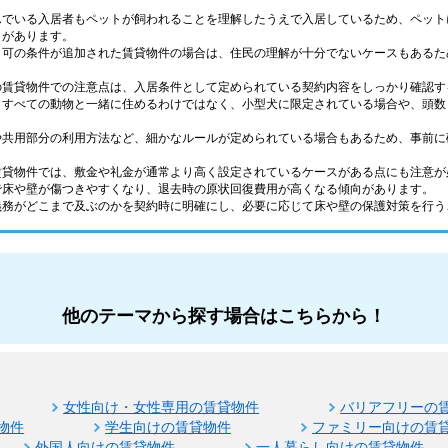
んでいる入居者もペットが飼われることを理解したうえで入居しているため、ペット
トがあります。
ト可の条件が追加された賃貸物件の場合は、住民の理解が十分でないケースもあるた
の賃貸物件での注意点は、入居条件として定められている契約内容をしっかり確認す
、すべての動物と一緒に住めるわけではなく、小型犬に限定されている場合や、頭数
や共用部分の利用方法など、細かなルールが定められている場合もあるため、事前に
賃貸物件では、敷金や礼金が通常より高く設定されているケースがある点にも注意が
で床や壁が傷つきやすくなり、退去時の原状回復費用が高くなる傾向があります。
義務がどこまで及ぶのかを契約時に明確にし、必要に応じて床や壁の保護対策を行う
他のテーマから探す場合はこちらから！
女性向け・女性専用の賃貸物件
バリアフリーの
物件
学生向けの賃貸物件
ファミリー向けの賃
外国人向けの賃貸物件
一人暮らし向けの賃貸物件