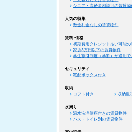
シニア・高齢者相談可の賃貸物
人気の特集
敷金礼金なしの賃貸物件
賃料･価格
初期費用クレジット払い可能の
家賃3万円以下の賃貸物件
学生割引制度（学割）が適用で
セキュリティ
宅配ボックス付き
収納
ロフト付き
収納重
水周り
温水洗浄便座付きの賃貸物件
バス・トイレ別の賃貸物件