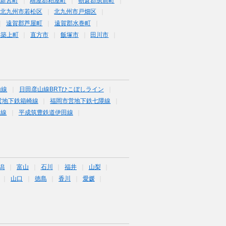
新宮町
糟屋郡粕屋町
朝倉郡筑前町
北九州市若松区
北九州市戸畑区
遠賀郡芦屋町
遠賀郡水巻町
郡築上町
直方市
飯塚市
田川市
山線
日田彦山線BRTひこぼしライン
営地下鉄箱崎線
福岡市営地下鉄七隈線
塚線
平成筑豊鉄道伊田線
潟
富山
石川
福井
山梨
山口
徳島
香川
愛媛