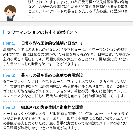
設計されています。また、非常用発電機や防災備蓄倉庫の有無
など、万が一の停電時に生活をどう支える体制があるかを知る
ことも、ハイグレードな暮らしを支える「安心感」に繋がりま
す。
タワーマンションのおすすめポイント
Point1
日常を彩る圧倒的な眺望と日当たり
高層階ならではの遮るものがないパノラマビューは、タワーマンションの魅力
の1つです。夜には都会の煌びやかな夜景を独り占めでき、日中は豊かな採光が
室内を明るく照らします。周囲の視線を気にすることなく、開放感に浸りなが
らリラックスした時間を過ごすことができます。
Point2
暮らしの質を高める豪華な共用施設
タワーマンションには、ゲストルーム、フィットネスジム、スカイラウンジな
ど、大規模物件ならではの共用施設がある物件が多くあります。また、24時間
ゴミ出し可能な各階ダストステーションや、荷物の受け取りに便利なコンシェ
ルジュデスクなど、忙しい現代人の時間を創出する付加価値が揃っています。
Point3
徹底された防犯体制と衛生的な環境
オートロックや防犯カメラ、24時間有人管理など、何重ものセキュリティライ
ンが居住者の安全を守ります。また、一般的に高層階になるほど蚊やハエなど
の害虫が侵入しにくいため、虫が苦手な方にとっても清潔でストレスの少ない
居住環境が維持しやすいという利点があります。