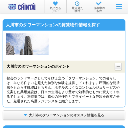
お部屋を探す
気になる
最近見た
保存中の
リスト
物件
条件
沿線・駅から
大川市のタワーマンションの賃貸物件情報を探す
住所から
家賃相場から
通勤通学時間から
物件特集から
大川市のタワーマンションのポイント
不動産会社から
都会のランドマークとしてそびえ立つ「タワーマンション」での暮らし
は、単なる住まいを超えた特別な体験を提供してくれます。圧倒的な開放
TOP
感をもたらす眺望はもちろん、ホテルのようなコンシェルジュサービスや
充実した共用施設は、日々の生活をより豊かで効率的なものに変えてくれ
るでしょう。本特集では、都心の利便性とプライベートな静寂を両立させ
た、厳選された高層レジデンスをご紹介します。
大川市のタワーマンションのオススメ情報を見る