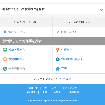
都市にこだわって賃貸物件を探す
前のページへ戻る
ページの先頭へ
気になるリスト
保存中の条件
別の探し方でお部屋を探す
沿線・駅から
住所から
家賃相場から
通勤通学時間から
物件特集から
TOP
スマートフォン
パソコン
地域一覧
アーカイブ
サイトマップ
個人情報
免責
お問合せ
会社案内
(C) CHINTAI Corporation All rights reserved.