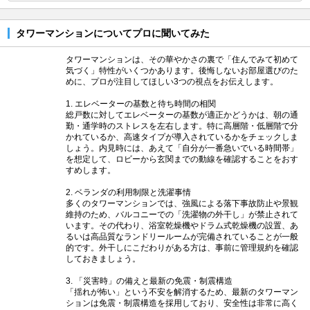
タワーマンションについてプロに聞いてみた
タワーマンションは、その華やかさの裏で「住んでみて初めて
気づく」特性がいくつかあります。後悔しないお部屋選びのた
めに、プロが注目してほしい3つの視点をお伝えします。
1. エレベーターの基数と待ち時間の相関
総戸数に対してエレベーターの基数が適正かどうかは、朝の通
勤・通学時のストレスを左右します。特に高層階・低層階で分
かれているか、高速タイプが導入されているかをチェックしま
しょう。内見時には、あえて「自分が一番急いでいる時間帯」
を想定して、ロビーから玄関までの動線を確認することをおす
すめします。
2. ベランダの利用制限と洗濯事情
多くのタワーマンションでは、強風による落下事故防止や景観
維持のため、バルコニーでの「洗濯物の外干し」が禁止されて
います。その代わり、浴室乾燥機やドラム式乾燥機の設置、あ
るいは高品質なランドリールームが完備されていることが一般
的です。外干しにこだわりがある方は、事前に管理規約を確認
しておきましょう。
3. 「災害時」の備えと最新の免震・制震構造
「揺れが怖い」という不安を解消するため、最新のタワーマン
ションは免震・制震構造を採用しており、安全性は非常に高く