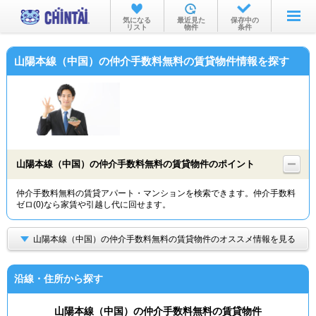
お部屋を探す
気になる
最近見た
保存中の
リスト
物件
条件
沿線・駅から
山陽本線（中国）の仲介手数料無料の賃貸物件情報を探す
住所から
家賃相場から
通勤通学時間から
物件特集から
山陽本線（中国）の仲介手数料無料の賃貸物件のポイント
不動産会社から
仲介手数料無料の賃貸アパート・マンションを検索できます。仲介手数料
ゼロ(0)なら家賃や引越し代に回せます。
TOP
山陽本線（中国）の仲介手数料無料の賃貸物件のオススメ情報を見る
沿線・住所から探す
山陽本線（中国）の仲介手数料無料の賃貸物件