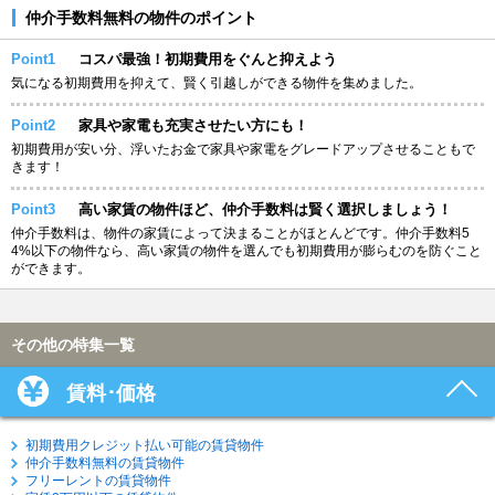
仲介手数料無料の物件のポイント
Point1
コスパ最強！初期費用をぐんと抑えよう
気になる初期費用を抑えて、賢く引越しができる物件を集めました。
Point2
家具や家電も充実させたい方にも！
初期費用が安い分、浮いたお金で家具や家電をグレードアップさせることもで
きます！
Point3
高い家賃の物件ほど、仲介手数料は賢く選択しましょう！
仲介手数料は、物件の家賃によって決まることがほとんどです。仲介手数料5
4%以下の物件なら、高い家賃の物件を選んでも初期費用が膨らむのを防ぐこと
ができます。
その他の特集一覧
賃料･価格
初期費用クレジット払い可能の賃貸物件
仲介手数料無料の賃貸物件
フリーレントの賃貸物件