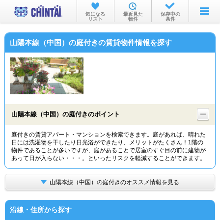
お部屋を探す
気になる
最近見た
保存中の
リスト
物件
条件
沿線・駅から
山陽本線（中国）の庭付きの賃貸物件情報を探す
住所から
家賃相場から
通勤通学時間から
物件特集から
山陽本線（中国）の庭付きのポイント
不動産会社から
庭付きの賃貸アパート・マンションを検索できます。庭があれば、晴れた
日には洗濯物を干したり日光浴ができたり、メリットがたくさん！1階の
TOP
物件であることが多いですが、庭があることで居室のすぐ目の前に建物が
あって日が入らない・・・。といったリスクを軽減することができます。
山陽本線（中国）の庭付きのオススメ情報を見る
沿線・住所から探す