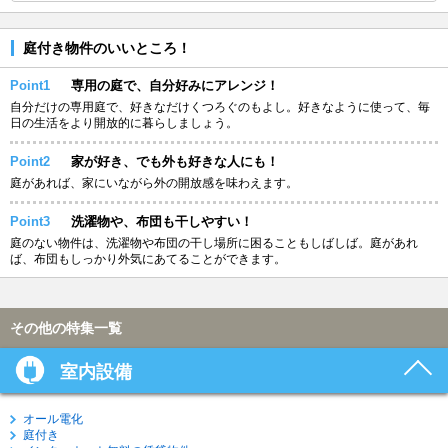
庭付き物件のいいところ！
Point1
専用の庭で、自分好みにアレンジ！
自分だけの専用庭で、好きなだけくつろぐのもよし。好きなように使って、毎
日の生活をより開放的に暮らしましょう。
Point2
家が好き、でも外も好きな人にも！
庭があれば、家にいながら外の開放感を味わえます。
Point3
洗濯物や、布団も干しやすい！
庭のない物件は、洗濯物や布団の干し場所に困ることもしばしば。庭があれ
ば、布団もしっかり外気にあてることができます。
その他の特集一覧
室内設備
オール電化
庭付き