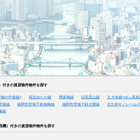
）付きの賃貸物件物件を探す
<海の中道線>
福北ゆたか線
博多南線
日田彦山線
久大本線<ゆふ高原
空港線
福岡市営地下鉄箱崎線
福岡市営地下鉄七隈線
北九州モノレール
塚線
洗機）付きの賃貸物件物件を探す