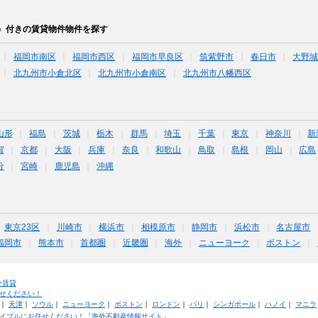
）付きの賃貸物件物件を探す
福岡市南区
福岡市西区
福岡市早良区
筑紫野市
春日市
大野
北九州市小倉北区
北九州市小倉南区
北九州市八幡西区
山形
福島
茨城
栃木
群馬
埼玉
千葉
東京
神奈川
新
賀
京都
大阪
兵庫
奈良
和歌山
鳥取
島根
岡山
広島
分
宮崎
鹿児島
沖縄
東京23区
川崎市
横浜市
相模原市
静岡市
浜松市
名古屋市
福岡市
熊本市
首都圏
近畿圏
海外
ニューヨーク
ボストン
外賃貸
せください！
｜
天津
｜
ソウル
｜
ニューヨーク
｜
ボストン
｜
ロンドン
｜
パリ
｜
シンガポール
｜
ハノイ
｜
マニラ
イブルにお任せください！「海外不動産情報サイト」