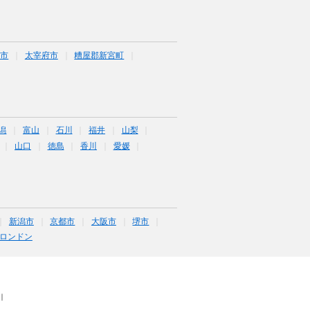
城市
太宰府市
糟屋郡新宮町
潟
富山
石川
福井
山梨
山口
徳島
香川
愛媛
新潟市
京都市
大阪市
堺市
ロンドン
｜