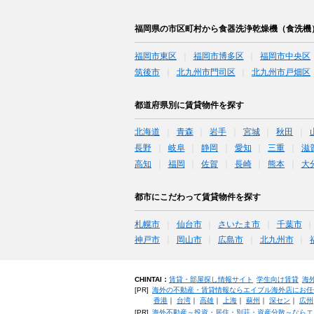
福岡県の市区町村から食器洗浄乾燥機（食洗機
福岡市東区
福岡市博多区
福岡市中央区
筑後市
北九州市門司区
北九州市戸畑区
都道府県別に賃貸物件を探す
北海道
青森
岩手
宮城
秋田
長野
岐阜
静岡
愛知
三重
滋
高知
福岡
佐賀
長崎
熊本
大
都市にこだわって賃貸物件を探す
札幌市
仙台市
さいたま市
千葉市
神戸市
岡山市
広島市
北九州市
CHINTAI：
賃貸・部屋探し情報サイト
学生向け賃貸
海
[PR]
海外の不動産・賃貸情報ならエイブル海外店にお任
香港
｜
台湾
｜
高雄
｜
上海
｜
蘇州
｜
深セン
｜
広州
[PR]
海外不動産～投資・居住・別荘・資産分散～ならエ