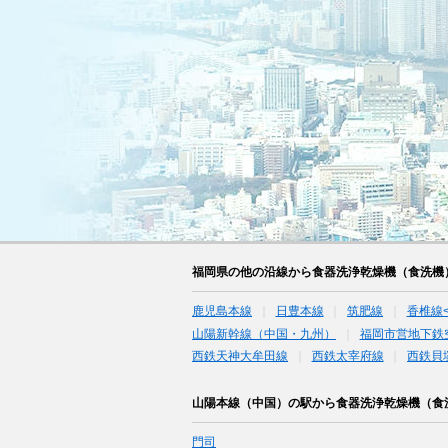
福岡県の他の沿線から食器洗浄乾燥機（食洗機
鹿児島本線
日豊本線
筑肥線
香椎線
山陽新幹線（中国・九州）
福岡市営地下鉄
西鉄天神大牟田線
西鉄太宰府線
西鉄貝
山陽本線（中国）の駅から食器洗浄乾燥機（食
門司