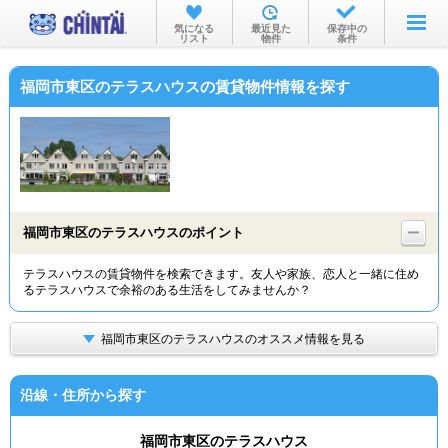
お部屋を探す
気になる
最近見た
保存中の
リスト
物件
条件
沿線・駅から
福岡市東区のテラスハウスの賃貸物件情報を探す
住所から
家賃相場から
通勤通学時間から
物件特集から
福岡市東区のテラスハウスのポイント
不動産会社から
テラスハウスの賃貸物件を検索できます。友人や家族、恋人と一緒に住め
るテラスハウスで余裕のある生活をしてみませんか？
TOP
福岡市東区のテラスハウスのオススメ情報を見る
沿線・住所から探す
福岡市東区のテラスハウス