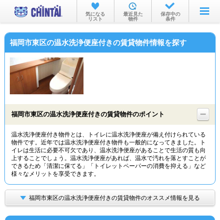
お部屋を探す
気になる
最近見た
保存中の
リスト
物件
条件
沿線・駅から
福岡市東区の温水洗浄便座付きの賃貸物件情報を探す
住所から
家賃相場から
通勤通学時間から
物件特集から
福岡市東区の温水洗浄便座付きの賃貸物件のポイント
不動産会社から
温水洗浄便座付き物件とは、トイレに温水洗浄便座が備え付けられている
物件です。近年では温水洗浄便座付き物件も一般的になってきました。ト
TOP
イレは生活に必要不可欠であり、温水洗浄便座があることで生活の質も向
上することでしょう。温水洗浄便座があれば、温水で汚れを落とすことが
できるため「清潔に保てる」「トイレットペーパーの消費を抑える」など
様々なメリットを享受できます。
福岡市東区の温水洗浄便座付きの賃貸物件のオススメ情報を見る