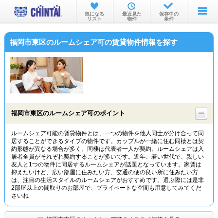
お部屋を探す
気になる
最近見た
保存中の
リスト
物件
条件
沿線・駅から
福岡市東区のルームシェア可の賃貸物件情報を探す
住所から
家賃相場から
通勤通学時間から
物件特集から
福岡市東区のルームシェア可のポイント
不動産会社から
ルームシェア可能の賃貸物件とは、一つの物件を他人同士が分け合って同
居することができるタイプの物件です。カップルが一緒に住む同棲とは契
TOP
約形態が異なる場合が多く、同棲は代表者一人が契約、ルームシェアは入
居者全員がそれぞれ契約することが多いです。近年、若い世代で、親しい
友人と1つの物件に同居するルームシェアが話題となっています。家賃は
抑えたいけど、広い部屋に住みたい方、交通の便の良い所に住みたい方
は、注目の生活スタイルのルームシェアがおすすめです。選ぶ際には是非
2部屋以上の間取りのお部屋で、プライベートな空間も用意してみてくだ
さいね