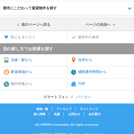
都市にこだわって賃貸物件を探す
前のページへ戻る
ページの先頭へ
気になるリスト
保存中の条件
別の探し方でお部屋を探す
沿線・駅から
住所から
家賃相場から
通勤通学時間から
物件特集から
TOP
スマートフォン
パソコン
地域一覧
アーカイブ
サイトマップ
個人情報
免責
お問合せ
会社案内
(C) CHINTAI Corporation All rights reserved.