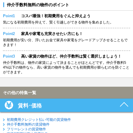
仲介手数料無料の物件のポイント
Point1
コスパ最強！初期費用をぐんと抑えよう
気になる初期費用を抑えて、賢く引越しができる物件を集めました。
Point2
家具や家電も充実させたい方にも！
初期費用が安い分、浮いたお金で家具や家電をグレードアップさせることもで
きます！
Point3
高い家賃の物件ほど、仲介手数料は賢く選択しましょう！
仲介手数料は、物件の家賃によって決まることがほとんどです。仲介手数料5
4%以下の物件なら、高い家賃の物件を選んでも初期費用が膨らむのを防ぐこと
ができます。
その他の特集一覧
賃料･価格
初期費用クレジット払い可能の賃貸物件
仲介手数料無料の賃貸物件
フリーレントの賃貸物件