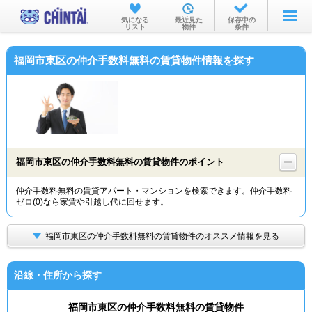
お部屋を探す
気になる
最近見た
保存中の
リスト
物件
条件
沿線・駅から
福岡市東区の仲介手数料無料の賃貸物件情報を探す
住所から
家賃相場から
通勤通学時間から
物件特集から
福岡市東区の仲介手数料無料の賃貸物件のポイント
不動産会社から
仲介手数料無料の賃貸アパート・マンションを検索できます。仲介手数料
ゼロ(0)なら家賃や引越し代に回せます。
TOP
福岡市東区の仲介手数料無料の賃貸物件のオススメ情報を見る
沿線・住所から探す
福岡市東区の仲介手数料無料の賃貸物件