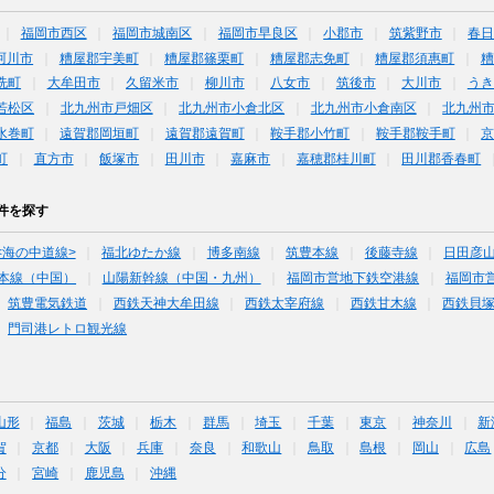
福岡市西区
福岡市城南区
福岡市早良区
小郡市
筑紫野市
春
珂川市
糟屋郡宇美町
糟屋郡篠栗町
糟屋郡志免町
糟屋郡須惠町
糟
洗町
大牟田市
久留米市
柳川市
八女市
筑後市
大川市
うき
若松区
北九州市戸畑区
北九州市小倉北区
北九州市小倉南区
北九州
水巻町
遠賀郡岡垣町
遠賀郡遠賀町
鞍手郡小竹町
鞍手郡鞍手町
町
直方市
飯塚市
田川市
嘉麻市
嘉穂郡桂川町
田川郡香春町
件を探す
<海の中道線>
福北ゆたか線
博多南線
筑豊本線
後藤寺線
日田彦
本線（中国）
山陽新幹線（中国・九州）
福岡市営地下鉄空港線
福岡市
筑豊電気鉄道
西鉄天神大牟田線
西鉄太宰府線
西鉄甘木線
西鉄貝
門司港レトロ観光線
山形
福島
茨城
栃木
群馬
埼玉
千葉
東京
神奈川
新
賀
京都
大阪
兵庫
奈良
和歌山
鳥取
島根
岡山
広島
分
宮崎
鹿児島
沖縄