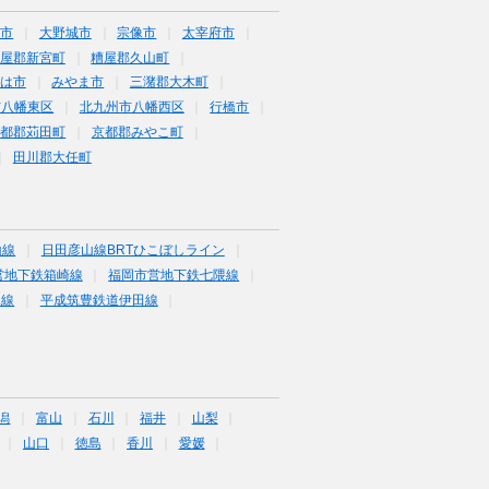
日市
大野城市
宗像市
太宰府市
屋郡新宮町
糟屋郡久山町
は市
みやま市
三潴郡大木町
市八幡東区
北九州市八幡西区
行橋市
京都郡苅田町
京都郡みやこ町
田川郡大任町
山線
日田彦山線BRTひこぼしライン
営地下鉄箱崎線
福岡市営地下鉄七隈線
塚線
平成筑豊鉄道伊田線
潟
富山
石川
福井
山梨
山口
徳島
香川
愛媛