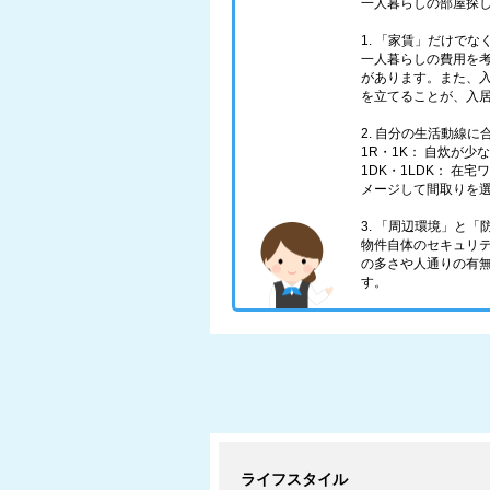
一人暮らしの部屋探
1. 「家賃」だけで
一人暮らしの費用を
があります。また、
を立てることが、入
2. 自分の生活動線
1R・1K： 自炊が
1DK・1LDK： 
メージして間取りを
3. 「周辺環境」と
物件自体のセキュリ
の多さや人通りの有
す。
ライフスタイル