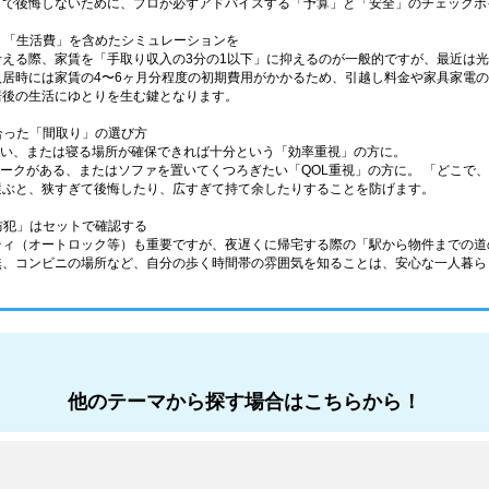
しで後悔しないために、プロが必ずアドバイスする「予算」と「安全」のチェックポ
なく「生活費」を含めたシミュレーションを
考える際、家賃を「手取り収入の3分の1以下」に抑えるのが一般的ですが、最近は
入居時には家賃の4〜6ヶ月分程度の初期費用がかかるため、引越し料金や家具家電
居後の生活にゆとりを生む鍵となります。
に合った「間取り」の選び方
少ない、または寝る場所が確保できれば十分という「効率重視」の方に。
在宅ワークがある、またはソファを置いてくつろぎたい「QOL重視」の方に。 「どこ
選ぶと、狭すぎて後悔したり、広すぎて持て余したりすることを防げます。
「防犯」はセットで確認する
ティ（オートロック等）も重要ですが、夜遅くに帰宅する際の「駅から物件までの道
無、コンビニの場所など、自分の歩く時間帯の雰囲気を知ることは、安心な一人暮ら
他のテーマから探す場合はこちらから！