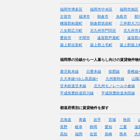
福岡市博多区
福岡市中央区
福岡市南区
古賀市
福津市
朝倉市
糸島市
那
糟屋郡粕屋町
朝倉郡筑前町
三井郡大刀
八女郡広川町
北九州市門司区
北九州市
豊前市
中間市
遠賀郡芦屋町
遠賀郡
築上郡吉富町
築上郡上毛町
築上郡築上
福岡県の沿線から一人暮らし向けの賃貸物件物
鹿児島本線
日豊本線
筑肥線
香椎線
久大本線<ゆふ高原線>
九州新幹線
山陽
甘木鉄道甘木線
北九州モノレール小倉線
平成筑豊鉄道田川線
平成筑豊鉄道糸田線
都道府県別に賃貸物件を探す
北海道
青森
岩手
宮城
秋田
長野
岐阜
静岡
愛知
三重
滋
高知
福岡
佐賀
長崎
熊本
大