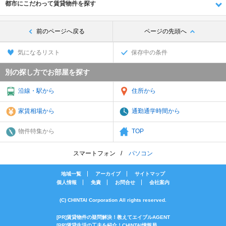
都市にこだわって賃貸物件を探す
前のページへ戻る
ページの先頭へ
気になるリスト
保存中の条件
別の探し方でお部屋を探す
沿線・駅から
住所から
家賃相場から
通勤通学時間から
物件特集から
TOP
スマートフォン
パソコン
地域一覧
アーカイブ
サイトマップ
個人情報
免責
お問合せ
会社案内
(C) CHINTAI Corporation All rights reserved.
[PR]賃貸物件の疑問解決！教えてエイブルAGENT
[PR]賃貸生活の工夫を紹介！CHINTAI情報局