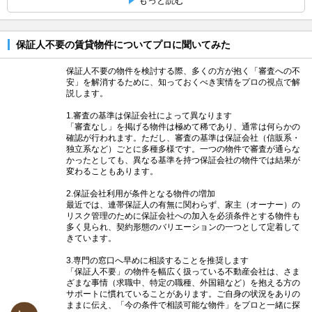
もっと読む
保証人不要の賃貸物件についてプロに聞いてみた
保証人不要の物件を検討する際、多くの方が抱く「審査への不
安」を解消するために、知っておくべき実情をプロの視点で解
説します。
1.審査の基準は保証会社によって異なります
「審査なし」を掲げる物件は極めて稀であり、通常は何らかの
確認が行われます。ただし、審査の基準は保証会社（信販系・
独立系など）ごとに多種多様です。一つの物件で審査が通らな
かったとしても、異なる基準を持つ保証会社の物件では結果が
変わることもあります。
2.保証会社利用が条件となる物件の増加
最近では、連帯保証人の有無に関わらず、家主（オーナー）の
リスク管理のために保証会社への加入を必須条件とする物件も
多く見られ、契約形態のバリエーションの一つとして定着して
きています。
3.専門の窓口へ早めに相談することを推奨します
「保証人不要」の物件を幅広く扱っている不動産会社は、さま
ざまな事情（求職中、特定の職種、外国籍など）を抱える方の
サポートに慣れていることがあります。ご自身の状況をありの
ままに伝え、「今の条件で相談可能な物件」をプロと一緒に探