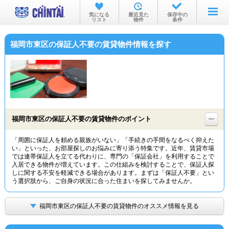
お部屋を探す
気になる
最近見た
保存中の
リスト
物件
条件
沿線・駅から
福岡市東区の保証人不要の賃貸物件情報を探す
住所から
家賃相場から
通勤通学時間から
物件特集から
福岡市東区の保証人不要の賃貸物件のポイント
不動産会社から
「周囲に保証人を頼める親族がいない」「手続きの手間をなるべく抑えた
い」といった、お部屋探しのお悩みに寄り添う特集です。近年、賃貸市場
TOP
では連帯保証人を立てる代わりに、専門の「保証会社」を利用することで
入居できる物件が増えています。この仕組みを検討することで、保証人探
しに関する不安を軽減できる場合があります。まずは「保証人不要」とい
う選択肢から、ご自身の状況に合った住まいを探してみませんか。
福岡市東区の保証人不要の賃貸物件のオススメ情報を見る