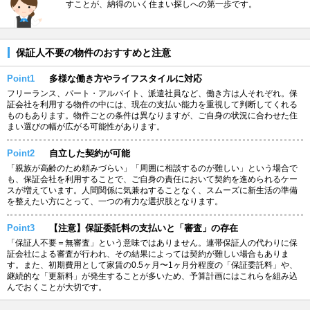
すことが、納得のいく住まい探しへの第一歩です。
保証人不要の物件のおすすめと注意
Point1
多様な働き方やライフスタイルに対応
フリーランス、パート・アルバイト、派遣社員など、働き方は人それぞれ。保
証会社を利用する物件の中には、現在の支払い能力を重視して判断してくれる
ものもあります。物件ごとの条件は異なりますが、ご自身の状況に合わせた住
まい選びの幅が広がる可能性があります。
Point2
自立した契約が可能
「親族が高齢のため頼みづらい」「周囲に相談するのが難しい」という場合で
も、保証会社を利用することで、ご自身の責任において契約を進められるケー
スが増えています。人間関係に気兼ねすることなく、スムーズに新生活の準備
を整えたい方にとって、一つの有力な選択肢となります。
Point3
【注意】保証委託料の支払いと「審査」の存在
「保証人不要＝無審査」という意味ではありません。連帯保証人の代わりに保
証会社による審査が行われ、その結果によっては契約が難しい場合もありま
す。また、初期費用として家賃の0.5ヶ月〜1ヶ月分程度の「保証委託料」や、
継続的な「更新料」が発生することが多いため、予算計画にはこれらを組み込
んでおくことが大切です。