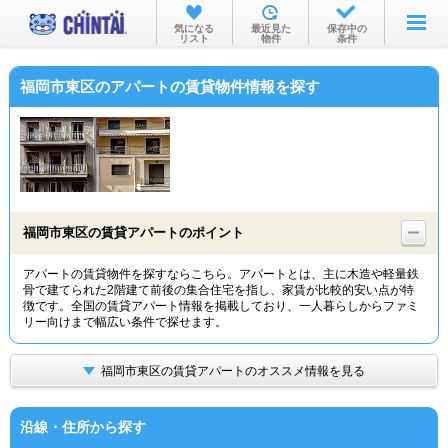
お部屋を探す
気になる
最近見た
保存中の
リスト
物件
条件
沿線・駅から
福岡市東区のアパートの賃貸物件情報を探す
住所から
家賃相場から
通勤通学時間から
物件特集から
福岡市東区の賃貸アパートのポイント
不動産会社から
アパートの賃貸物件を探すならこちら。アパートとは、主に木造や軽量鉄
骨で建てられた2階建て前後の集合住宅を指し、家賃が比較的安い点が特
TOP
徴です。全国の賃貸アパート情報を掲載しており、一人暮らしからファミ
リー向けまで幅広い条件で探せます。
福岡市東区の賃貸アパートのオススメ情報を見る
沿線・住所から探す