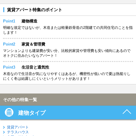
賃貸アパート特集のポイント
Point1
建物構造
明確な規定ではないが、木造または軽量鉄骨造の2階建ての共同住宅のことを指
します！
Point2
家賃＆管理費
マンションよりも建築費が安い分、比較的家賃や管理費も安い傾向にあるので
オトクに住みたいならアパート！
Point3
生活音と通気性
木造なので生活音が気になりやすくはあるが、機密性が低いので夏は熱籠りし
にくく冬は結露しにくいというメリットがあります！
その他の特集一覧
建物タイプ
賃貸アパート
テラスハウス