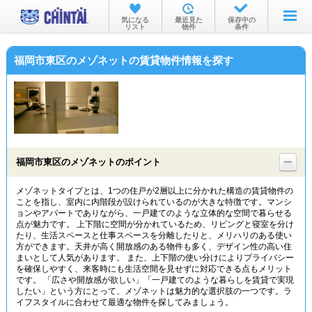
お部屋を探す
気になる
最近見た
保存中の
リスト
物件
条件
沿線・駅から
福岡市東区のメゾネットの賃貸物件情報を探す
住所から
家賃相場から
通勤通学時間から
物件特集から
福岡市東区のメゾネットのポイント
不動産会社から
メゾネットタイプとは、1つの住戸が2層以上に分かれた構造の賃貸物件の
ことを指し、室内に内階段が設けられているのが大きな特徴です。マンシ
TOP
ョンやアパートでありながら、一戸建てのような立体的な空間で暮らせる
点が魅力です。 上下階に空間が分かれているため、リビングと寝室を分け
たり、生活スペースと仕事スペースを分離したりと、メリハリのある使い
方ができます。天井が高く開放感のある物件も多く、デザイン性の高い住
まいとして人気があります。 また、上下階の使い分けによりプライバシー
を確保しやすく、来客時にも生活空間を見せずに対応できる点もメリット
です。 「広さや開放感が欲しい」「一戸建てのような暮らしを賃貸で実現
したい」という方にとって、メゾネットは魅力的な選択肢の一つです。ラ
イフスタイルに合わせて最適な物件を探してみましょう。