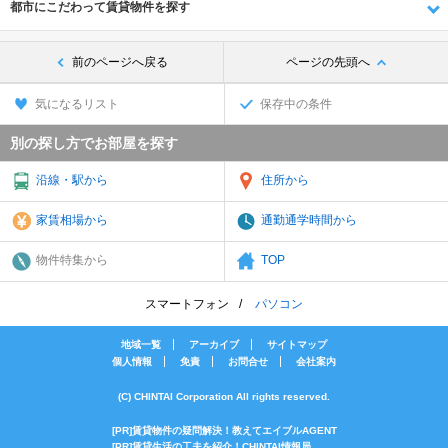
都市にこだわって賃貸物件を探す
前のページへ戻る
ページの先頭へ
気になるリスト
保存中の条件
別の探し方でお部屋を探す
沿線・駅から
住所から
家賃相場から
通勤通学時間から
物件特集から
TOP
スマートフォン
パソコン
地域一覧
アーカイブ
サイトマップ
個人情報
免責
お問合せ
会社案内
(C) CHINTAI Corporation All rights reserved.
[PR]賃貸物件の疑問解決！教えてエイブルAGENT
[PR]賃貸生活の工夫を紹介！CHINTAI情報局