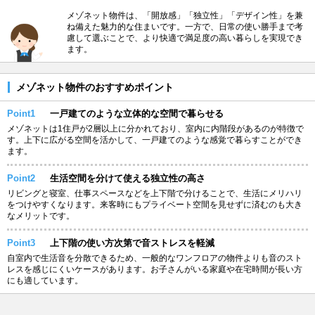
メゾネット物件は、「開放感」「独立性」「デザイン性」を兼
ね備えた魅力的な住まいです。一方で、日常の使い勝手まで考
慮して選ぶことで、より快適で満足度の高い暮らしを実現でき
ます。
メゾネット物件のおすすめポイント
Point1
一戸建てのような立体的な空間で暮らせる
メゾネットは1住戸が2層以上に分かれており、室内に内階段があるのが特徴で
す。上下に広がる空間を活かして、一戸建てのような感覚で暮らすことができ
ます。
Point2
生活空間を分けて使える独立性の高さ
リビングと寝室、仕事スペースなどを上下階で分けることで、生活にメリハリ
をつけやすくなります。来客時にもプライベート空間を見せずに済むのも大き
なメリットです。
Point3
上下階の使い方次第で音ストレスを軽減
自室内で生活音を分散できるため、一般的なワンフロアの物件よりも音のスト
レスを感じにくいケースがあります。お子さんがいる家庭や在宅時間が長い方
にも適しています。