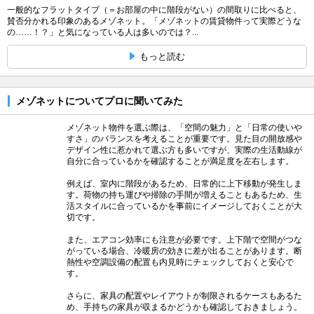
一般的なフラットタイプ（＝お部屋の中に階段がない）の間取りに比べると、
賛否分かれる印象のあるメゾネット。「メゾネットの賃貸物件って実際どうな
の……！？」と気になっている人は多いのでは？...
もっと読む
メゾネットについてプロに聞いてみた
メゾネット物件を選ぶ際は、「空間の魅力」と「日常の使いや
すさ」のバランスを考えることが重要です。見た目の開放感や
デザイン性に惹かれて選ぶ方も多いですが、実際の生活動線が
自分に合っているかを確認することが満足度を左右します。
例えば、室内に階段があるため、日常的に上下移動が発生しま
す。荷物の持ち運びや掃除の手間が増えることもあるため、生
活スタイルに合っているかを事前にイメージしておくことが大
切です。
また、エアコン効率にも注意が必要です。上下階で空間がつな
がっている場合、冷暖房の効きに差が出ることがあります。断
熱性や空調設備の配置も内見時にチェックしておくと安心で
す。
さらに、家具の配置やレイアウトが制限されるケースもあるた
め、手持ちの家具が収まるかどうかも確認しておきましょう。