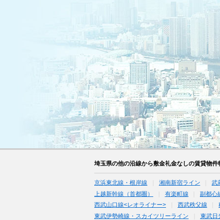
埼玉県の他の沿線から敷金礼金なしの賃貸物件
京浜東北線・根岸線
湘南新宿ライン
武
上越新幹線（首都圏）
有楽町線
副都心
西武山口線<レオライナー>
西武秩父線
東武伊勢崎線・スカイツリーライン
東武日