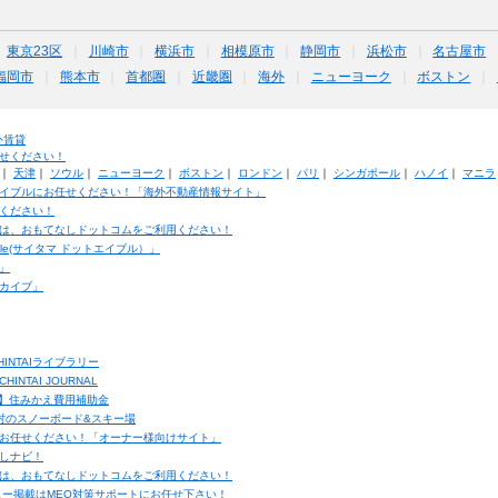
東京23区
川崎市
横浜市
相模原市
静岡市
浜松市
名古屋市
福岡市
熊本市
首都圏
近畿圏
海外
ニューヨーク
ボストン
外賃貸
せください！
｜
天津
｜
ソウル
｜
ニューヨーク
｜
ボストン
｜
ロンドン
｜
パリ
｜
シンガポール
｜
ハノイ
｜
マニラ
イブルにお任せください！「海外不動産情報サイト」
ください！
は、おもてなしドットコムをご利用ください！
ble(サイタマ ドットエイブル）」
」
カイブ」
INTAIライブラリー
TAI JOURNAL
ク】住みかえ費用補助金
馬村のスノーボード&スキー場
お任せください！「オーナー様向けサイト」
しナビ！
は、おもてなしドットコムをご利用ください！
ュー掲載はMEO対策サポートにお任せ下さい！