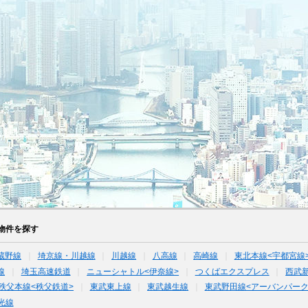
物件を探す
蔵野線
埼京線・川越線
川越線
八高線
高崎線
東北本線<宇都宮線
線
埼玉高速鉄道
ニューシャトル<伊奈線>
つくばエクスプレス
西武
秩父本線<秩父鉄道>
東武東上線
東武越生線
東武野田線<アーバンパーク
光線