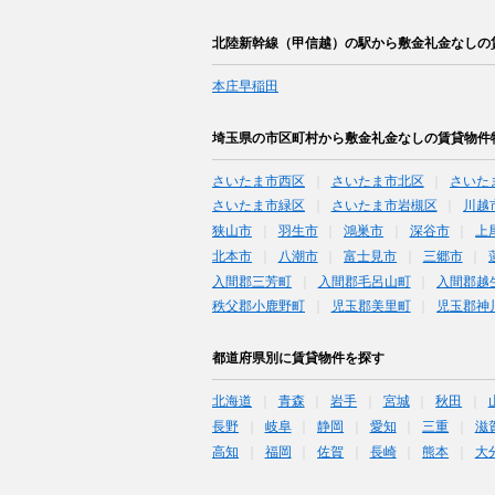
北陸新幹線（甲信越）の駅から敷金礼金なしの
本庄早稲田
埼玉県の市区町村から敷金礼金なしの賃貸物件
さいたま市西区
さいたま市北区
さいた
さいたま市緑区
さいたま市岩槻区
川越
狭山市
羽生市
鴻巣市
深谷市
上
北本市
八潮市
富士見市
三郷市
入間郡三芳町
入間郡毛呂山町
入間郡越
秩父郡小鹿野町
児玉郡美里町
児玉郡神
都道府県別に賃貸物件を探す
北海道
青森
岩手
宮城
秋田
長野
岐阜
静岡
愛知
三重
滋
高知
福岡
佐賀
長崎
熊本
大