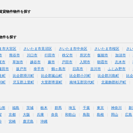
賃貸物件物件を探す
物件を探す
ま市大宮区
さいたま市見沼区
さいたま市中央区
さいたま市桜区
さ
市
熊谷市
川口市
行田市
秩父市
所沢市
飯能市
加須市
尾市
草加市
越谷市
蕨市
戸田市
入間市
朝霞市
志木市
蓮田市
坂戸市
幸手市
鶴ヶ島市
日高市
吉川市
ふじみ野市
生町
比企郡滑川町
比企郡嵐山町
比企郡小川町
比企郡川島町
比
川町
児玉郡上里町
大里郡寄居町
南埼玉郡宮代町
北葛飾郡杉戸町
山形
福島
茨城
栃木
群馬
埼玉
千葉
東京
神奈川
新
賀
京都
大阪
兵庫
奈良
和歌山
鳥取
島根
岡山
広島
分
宮崎
鹿児島
沖縄