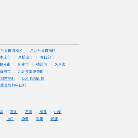
いたま市浦和区
さいたま市南区
本庄市
東松山市
春日部市
和光市
新座市
桶川市
久喜市
白岡市
北足立郡伊奈町
企郡吉見町
比企郡鳩山町
北葛飾郡松伏町
潟
富山
石川
福井
山梨
山口
徳島
香川
愛媛