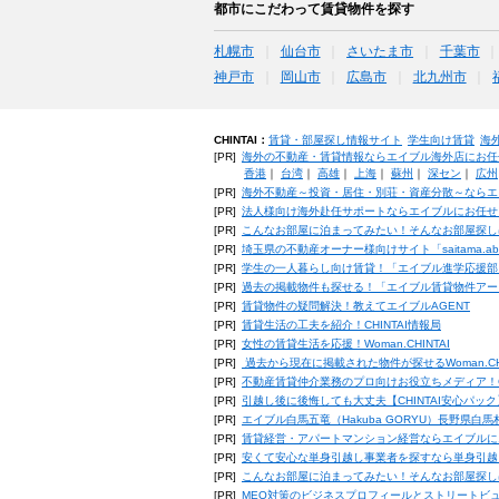
都市にこだわって賃貸物件を探す
札幌市
仙台市
さいたま市
千葉市
神戸市
岡山市
広島市
北九州市
CHINTAI：
賃貸・部屋探し情報サイト
学生向け賃貸
海
[PR]
海外の不動産・賃貸情報ならエイブル海外店にお任
香港
｜
台湾
｜
高雄
｜
上海
｜
蘇州
｜
深セン
｜
広州
[PR]
海外不動産～投資・居住・別荘・資産分散～ならエ
[PR]
法人様向け海外赴任サポートならエイブルにお任せ
[PR]
こんなお部屋に泊まってみたい！そんなお部屋探し
[PR]
埼玉県の不動産オーナー様向けサイト「saitama.a
[PR]
学生の一人暮らし向け賃貸！「エイブル進学応援部
[PR]
過去の掲載物件も探せる！「エイブル賃貸物件アー
[PR]
賃貸物件の疑問解決！教えてエイブルAGENT
[PR]
賃貸生活の工夫を紹介！CHINTAI情報局
[PR]
女性の賃貸生活を応援！Woman.CHINTAI
[PR]
過去から現在に掲載された物件が探せるWoman.CH
[PR]
不動産賃貸仲介業務のプロ向けお役立ちメディア！CHIN
[PR]
引越し後に後悔しても大丈夫【CHINTAI安心パッ
[PR]
エイブル白馬五竜（Hakuba GORYU）長野県白
[PR]
賃貸経営・アパートマンション経営ならエイブルに
[PR]
安くて安心な単身引越し事業者を探すなら単身引越
[PR]
こんなお部屋に泊まってみたい！そんなお部屋探し
[PR]
MEO対策のビジネスプロフィールとストリートビ