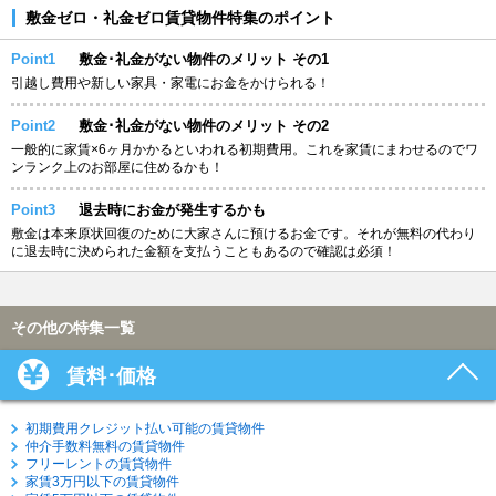
敷金ゼロ・礼金ゼロ賃貸物件特集のポイント
Point1
敷金･礼金がない物件のメリット その1
引越し費用や新しい家具・家電にお金をかけられる！
Point2
敷金･礼金がない物件のメリット その2
一般的に家賃×6ヶ月かかるといわれる初期費用。これを家賃にまわせるのでワ
ンランク上のお部屋に住めるかも！
Point3
退去時にお金が発生するかも
敷金は本来原状回復のために大家さんに預けるお金です。それが無料の代わり
に退去時に決められた金額を支払うこともあるので確認は必須！
その他の特集一覧
賃料･価格
初期費用クレジット払い可能の賃貸物件
仲介手数料無料の賃貸物件
フリーレントの賃貸物件
家賃3万円以下の賃貸物件