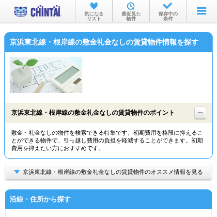
お部屋を探す
気になる
最近見た
保存中の
リスト
物件
条件
沿線・駅から
京浜東北線・根岸線の敷金礼金なしの賃貸物件情報を探す
住所から
家賃相場から
通勤通学時間から
物件特集から
京浜東北線・根岸線の敷金礼金なしの賃貸物件のポイント
不動産会社から
敷金・礼金なしの物件を検索できる特集です。初期費用を格段に抑えるこ
とができる物件で、引っ越し費用の負担を軽減することができます。初期
TOP
費用を抑えたい方におすすめです。
京浜東北線・根岸線の敷金礼金なしの賃貸物件のオススメ情報を見る
沿線・住所から探す