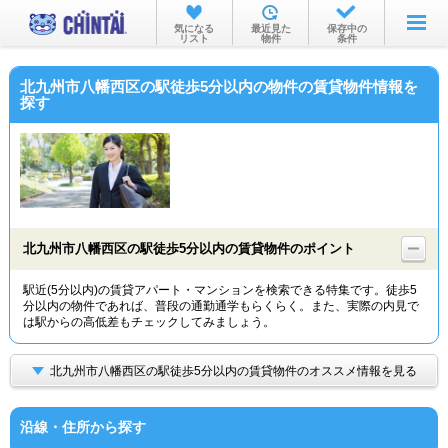
お部屋を探す
気になる
最近見た
保存中の
リスト
物件
条件
沿線・駅から
北九州市八幡西区の駅徒歩5分以内の物件の賃貸物件情報を
住所から
探す
家賃相場から
通勤通学時間から
物件特集から
北九州市八幡西区の駅徒歩5分以内の賃貸物件のポイント
不動産会社から
駅近(5分以内)の賃貸アパート・マンションを検索できる特集です。徒歩5
TOP
分以内の物件であれば、普段の通勤通学もらくらく。また、実際の内見で
は駅からの高低差もチェックしてみましょう。
北九州市八幡西区の駅徒歩5分以内の賃貸物件のオススメ情報を見る
沿線・住所から探す