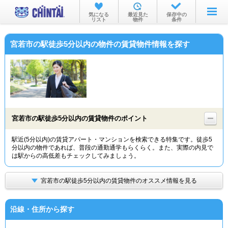
お部屋を探す
気になる
最近見た
保存中の
リスト
物件
条件
沿線・駅から
宮若市の駅徒歩5分以内の物件の賃貸物件情報を探す
住所から
家賃相場から
通勤通学時間から
物件特集から
宮若市の駅徒歩5分以内の賃貸物件のポイント
不動産会社から
駅近(5分以内)の賃貸アパート・マンションを検索できる特集です。徒歩5
分以内の物件であれば、普段の通勤通学もらくらく。また、実際の内見で
TOP
は駅からの高低差もチェックしてみましょう。
宮若市の駅徒歩5分以内の賃貸物件のオススメ情報を見る
沿線・住所から探す