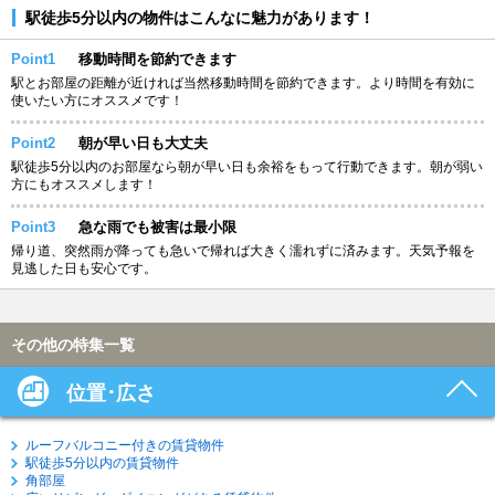
駅徒歩5分以内の物件はこんなに魅力があります！
Point1
移動時間を節約できます
駅とお部屋の距離が近ければ当然移動時間を節約できます。より時間を有効に
使いたい方にオススメです！
Point2
朝が早い日も大丈夫
駅徒歩5分以内のお部屋なら朝が早い日も余裕をもって行動できます。朝が弱い
方にもオススメします！
Point3
急な雨でも被害は最小限
帰り道、突然雨が降っても急いで帰れば大きく濡れずに済みます。天気予報を
見逃した日も安心です。
その他の特集一覧
位置･広さ
ルーフバルコニー付きの賃貸物件
駅徒歩5分以内の賃貸物件
角部屋