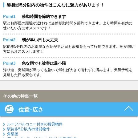
駅徒歩5分以内の物件はこんなに魅力があります！
Point1
移動時間を節約できます
駅とお部屋の距離が近ければ当然移動時間を節約できます。より時間を有効に
使いたい方にオススメです！
Point2
朝が早い日も大丈夫
駅徒歩5分以内のお部屋なら朝が早い日も余裕をもって行動できます。朝が弱い
方にもオススメします！
Point3
急な雨でも被害は最小限
帰り道、突然雨が降っても急いで帰れば大きく濡れずに済みます。天気予報を
見逃した日も安心です。
その他の特集一覧
位置･広さ
ルーフバルコニー付きの賃貸物件
駅徒歩5分以内の賃貸物件
角部屋