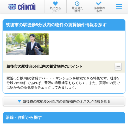
お部屋を探す
気になる
最近見た
保存中の
リスト
物件
条件
沿線・駅から
筑後市の駅徒歩5分以内の物件の賃貸物件情報を探す
住所から
家賃相場から
通勤通学時間から
物件特集から
筑後市の駅徒歩5分以内の賃貸物件のポイント
不動産会社から
駅近(5分以内)の賃貸アパート・マンションを検索できる特集です。徒歩5
分以内の物件であれば、普段の通勤通学もらくらく。また、実際の内見で
TOP
は駅からの高低差もチェックしてみましょう。
筑後市の駅徒歩5分以内の賃貸物件のオススメ情報を見る
沿線・住所から探す