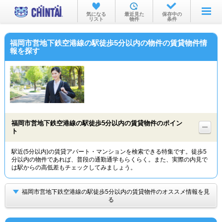
お部屋を探す
気になる
最近見た
保存中の
リスト
物件
条件
沿線・駅から
福岡市営地下鉄空港線の駅徒歩5分以内の物件の賃貸物件情
住所から
報を探す
家賃相場から
通勤通学時間から
物件特集から
福岡市営地下鉄空港線の駅徒歩5分以内の賃貸物件のポイン
不動産会社から
ト
TOP
駅近(5分以内)の賃貸アパート・マンションを検索できる特集です。徒歩5
分以内の物件であれば、普段の通勤通学もらくらく。また、実際の内見で
は駅からの高低差もチェックしてみましょう。
福岡市営地下鉄空港線の駅徒歩5分以内の賃貸物件のオススメ情報を見
る