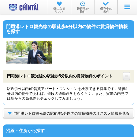
お部屋を探す
気になる
最近見た
保存中の
リスト
物件
条件
沿線・駅から
門司港レトロ観光線の駅徒歩5分以内の物件の賃貸物件情報
住所から
を探す
家賃相場から
通勤通学時間から
物件特集から
門司港レトロ観光線の駅徒歩5分以内の賃貸物件のポイント
不動産会社から
駅近(5分以内)の賃貸アパート・マンションを検索できる特集です。徒歩5
TOP
分以内の物件であれば、普段の通勤通学もらくらく。また、実際の内見で
は駅からの高低差もチェックしてみましょう。
門司港レトロ観光線の駅徒歩5分以内の賃貸物件のオススメ情報を見る
沿線・住所から探す