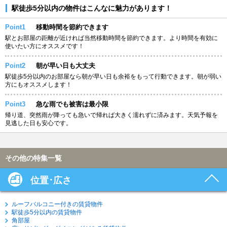
駅徒歩5分以内の物件はこんなに魅力があります！
Point1
移動時間を節約できます
駅とお部屋の距離が近ければ当然移動時間を節約できます。より時間を有効に
使いたい方にオススメです！
Point2
朝が早い日も大丈夫
駅徒歩5分以内のお部屋なら朝が早い日も余裕をもって行動できます。朝が弱い
方にもオススメします！
Point3
急な雨でも被害は最小限
帰り道、突然雨が降っても急いで帰れば大きく濡れずに済みます。天気予報を
見逃した日も安心です。
その他の特集一覧
位置･広さ
ルーフバルコニー付きの賃貸物件
駅徒歩5分以内の賃貸物件
角部屋