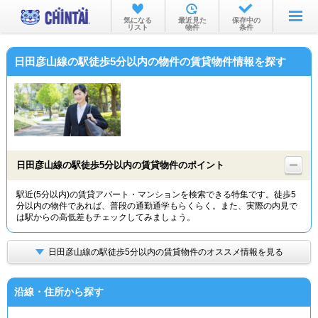
お部屋を探す
気になる
最近見た
保存中の
リスト
物件
条件
沿線・駅から
日田彦山線の駅徒歩5分以内の物件の賃貸物件情報を探す
住所から
家賃相場から
通勤通学時間から
物件特集から
日田彦山線の駅徒歩5分以内の賃貸物件のポイント
不動産会社から
駅近(5分以内)の賃貸アパート・マンションを検索できる特集です。徒歩5
分以内の物件であれば、普段の通勤通学もらくらく。また、実際の内見で
TOP
は駅からの高低差もチェックしてみましょう。
日田彦山線の駅徒歩5分以内の賃貸物件のオススメ情報を見る
沿線・住所から探す