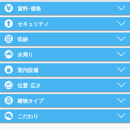
賃料･価格
セキュリティ
収納
水周り
室内設備
位置･広さ
建物タイプ
こだわり