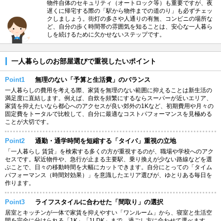
物件自体のセキュリティ（オートロック等）も重要ですが、夜
遅くに帰宅する際の「駅から物件までの道のり」も必ずチェッ
クしましょう。街灯の多さや人通りの有無、コンビニの場所な
ど、自分の歩く時間帯の雰囲気を知ることは、安心な一人暮ら
しを続けるために欠かせないステップです。
一人暮らしのお部屋選びで重視したいポイント
Point1
無理のない「予算と生活費」のバランス
一人暮らしの費用を考える際、家賃を無理のない範囲に抑えることは新生活の
満足度に直結します。例えば、自炊を頻繁にするならスーパーが近いエリア、
家賃を抑えたいなら都心へのアクセスが良い郊外の1Kなど、初期費用や月々の
固定費をトータルで比較して、自分に最適なコストパフォーマンスを見極める
ことが大切です。
Point2
通勤・通学時間を短縮する「タイパ」重視の立地
「一人暮らし 賃貸」を検索する多くの方が重視するのが、職場や学校へのアク
セスです。駅近物件や、急行が止まる主要駅、乗り換えが少ない路線などを選
ぶことで、日々の移動時間を大幅にカットできます。自分にとっての「タイム
パフォーマンス（時間対効果）」を意識したエリア選びが、ゆとりある毎日を
作ります。
Point3
ライフスタイルに合わせた「間取り」の選択
居室とキッチンが一体で家賃を抑えやすい「ワンルーム」から、寝室と生活空
間を完全に分けられる「1K」「1LDK」まで、過ごし方に合わせて選べます。