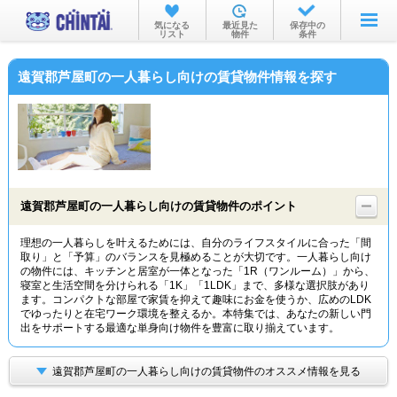
お部屋を探す
気になる
最近見た
保存中の
リスト
物件
条件
沿線・駅から
遠賀郡芦屋町の一人暮らし向けの賃貸物件情報を探す
住所から
家賃相場から
通勤通学時間から
物件特集から
遠賀郡芦屋町の一人暮らし向けの賃貸物件のポイント
不動産会社から
理想の一人暮らしを叶えるためには、自分のライフスタイルに合った「間
取り」と「予算」のバランスを見極めることが大切です。一人暮らし向け
TOP
の物件には、キッチンと居室が一体となった「1R（ワンルーム）」から、
寝室と生活空間を分けられる「1K」「1LDK」まで、多様な選択肢があり
ます。コンパクトな部屋で家賃を抑えて趣味にお金を使うか、広めのLDK
でゆったりと在宅ワーク環境を整えるか。本特集では、あなたの新しい門
出をサポートする最適な単身向け物件を豊富に取り揃えています。
遠賀郡芦屋町の一人暮らし向けの賃貸物件のオススメ情報を見る