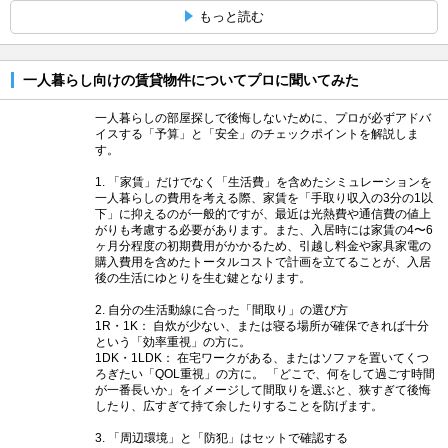
もっと読む
一人暮らし向けの賃貸物件についてプロに聞いてみた
一人暮らしの部屋探しで後悔しないために、プロが必ずアドバ
イスする「予算」と「安全」のチェックポイントを解説しま
す。
1. 「家賃」だけでなく「生活費」を含めたシミュレーションを
一人暮らしの費用を考える際、家賃を「手取り収入の3分の1以
下」に抑えるのが一般的ですが、最近は光熱費や通信費の値上
がりも考慮する必要があります。また、入居時には家賃の4〜6
ヶ月分程度の初期費用がかかるため、引越し料金や家具家電の
購入費用を含めたトータルコストで計画を立てることが、入居
後の生活にゆとりを生む鍵となります。
2. 自分の生活動線に合った「間取り」の選び方
1R・1K： 自炊が少ない、または寝る場所が確保できれば十分
という「効率重視」の方に。
1DK・1LDK： 在宅ワークがある、またはソファを置いてくつ
ろぎたい「QOL重視」の方に。 「どこで、何をして過ごす時間
が一番長いか」をイメージして間取りを選ぶと、狭すぎて後悔
したり、広すぎて持て余したりすることを防げます。
3. 「周辺環境」と「防犯」はセットで確認する