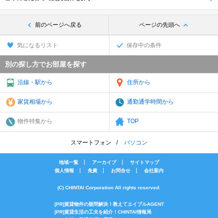
前のページへ戻る
ページの先頭へ
気になるリスト
保存中の条件
別の探し方でお部屋を探す
沿線・駅から
住所から
家賃相場から
通勤通学時間から
物件特集から
TOP
スマートフォン
パソコン
地域一覧
アーカイブ
サイトマップ
個人情報
免責
お問合せ
会社案内
(C) CHINTAI Corporation All rights reserved.
[PR]賃貸物件の疑問解決！教えてエイブルAGENT
[PR]賃貸生活の工夫を紹介！CHINTAI情報局