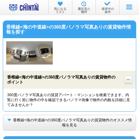
お部屋を探す
気になる
最近見た
保存中の
リスト
物件
条件
沿線・駅から
香椎線<海の中道線>の360度パノラマ写真ありの賃貸物件情
住所から
報を探す
家賃相場から
通勤通学時間から
物件特集から
香椎線<海の中道線>の360度パノラマ写真ありの賃貸物件の
不動産会社から
ポイント
TOP
360度パノラマ写真ありの賃貸アパート・マンションを検索できます。内
覧に行く前に物件の中を確認できるパノラマ画像で物件の内観を詳細に見
てみませんか？
香椎線<海の中道線>の360度パノラマ写真ありの賃貸物件のオススメ情
報を見る