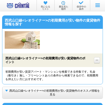
お部屋を探す
気になる
最近見た
保存中の
リスト
物件
条件
沿線・駅から
西武山口線<レオライナー>の初期費用が安い物件の賃貸物件
住所から
情報を探す
家賃相場から
通勤通学時間から
物件特集から
西武山口線<レオライナー>の初期費用が安い賃貸物件のポ
不動産会社から
イント
TOP
初期費用が安い賃貸アパート・マンションを検索できる特集です。礼金
（敷引き）無し・フリーレントありの条件から検索できるので、初期費用
を抑えたい方におすすめです。
西武山口線<レオライナー>の初期費用が安い賃貸物件のオススメ情報を
見る