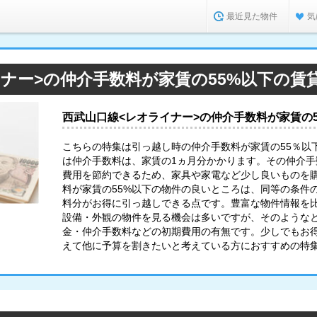
最近見た物件
気
ナー>の仲介手数料が家賃の55%以下の賃
西武山口線<レオライナー>の仲介手数料が家賃の
こちらの特集は引っ越し時の仲介手数料が家賃の55％以
は仲介手数料は、家賃の1ヵ月分かかります。その仲介
費用を節約できるため、家具や家電など少し良いものを購
料が家賃の55%以下の物件の良いところは、同等の条件
料分がお得に引っ越しできる点です。豊富な物件情報を
設備・外観の物件を見る機会は多いですが、そのような
金・仲介手数料などの初期費用の有無です。少しでもお
えて他に予算を割きたいと考えている方におすすめの特