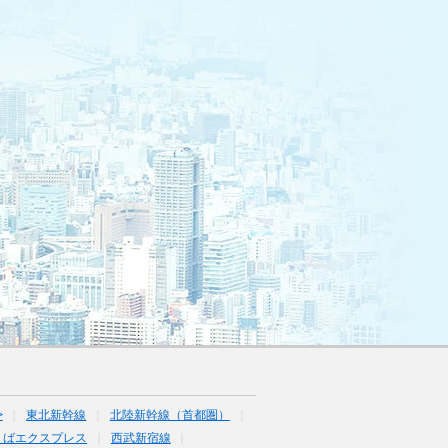
>
東北新幹線
北陸新幹線（首都圏）
くばエクスプレス
西武新宿線