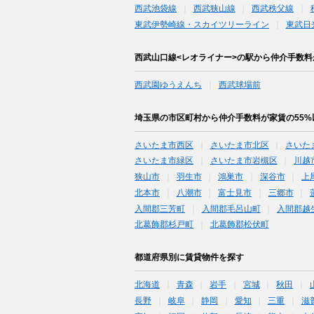
西武池袋線
西武狭山線
西武秩父線
東武伊勢崎線・スカイツリーライン
東武日
西武山口線<レオライナー>の駅から仲介手数料
西武園ゆうえんち
西武球場前
埼玉県の市区町村から仲介手数料が家賃の55
さいたま市西区
さいたま市北区
さいた
さいたま市緑区
さいたま市岩槻区
川越
狭山市
羽生市
鴻巣市
深谷市
上
北本市
八潮市
富士見市
三郷市
入間郡三芳町
入間郡毛呂山町
入間郡越
北葛飾郡杉戸町
北葛飾郡松伏町
都道府県別に賃貸物件を探す
北海道
青森
岩手
宮城
秋田
長野
岐阜
静岡
愛知
三重
滋