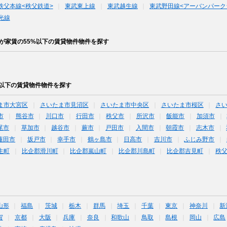
秩父本線<秩父鉄道>
東武東上線
東武越生線
東武野田線<アーバンパーク
光線
が家賃の55%以下の賃貸物件物件を探す
%以下の賃貸物件物件を探す
ま市大宮区
さいたま市見沼区
さいたま市中央区
さいたま市桜区
さ
市
熊谷市
川口市
行田市
秩父市
所沢市
飯能市
加須市
尾市
草加市
越谷市
蕨市
戸田市
入間市
朝霞市
志木市
蓮田市
坂戸市
幸手市
鶴ヶ島市
日高市
吉川市
ふじみ野市
生町
比企郡滑川町
比企郡嵐山町
比企郡川島町
比企郡吉見町
秩
山形
福島
茨城
栃木
群馬
埼玉
千葉
東京
神奈川
新
賀
京都
大阪
兵庫
奈良
和歌山
鳥取
島根
岡山
広島