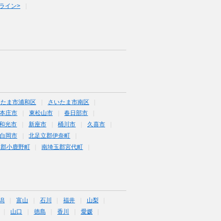
ライン>
いたま市浦和区
さいたま市南区
本庄市
東松山市
春日部市
和光市
新座市
桶川市
久喜市
白岡市
北足立郡伊奈町
父郡小鹿野町
南埼玉郡宮代町
潟
富山
石川
福井
山梨
山口
徳島
香川
愛媛