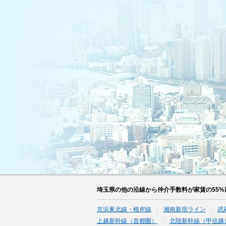
埼玉県の他の沿線から仲介手数料が家賃の55
京浜東北線・根岸線
湘南新宿ライン
武
上越新幹線（首都圏）
北陸新幹線（甲信越