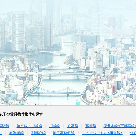
%以下の賃貸物件物件を探す
蔵野線
埼京線・川越線
川越線
八高線
高崎線
東北本線<宇都宮線
）
有楽町線
副都心線
埼玉高速鉄道
ニューシャトル<伊奈線>
つ