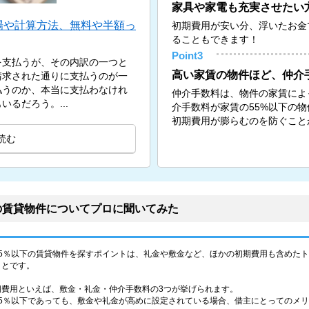
家具や家電も充実させたい
場や計算方法、無料や半額っ
初期費用が安い分、浮いたお金
ることもできます！
Point3
を支払うが、その内訳の一つと
高い家賃の物件ほど、仲介
請求された通りに支払うのが一
払うのか、本当に支払わなけれ
仲介手数料は、物件の家賃によ
るだろう。...
介手数料が家賃の55%以下の
初期費用が膨らむのを防ぐこと
読む
の賃貸物件についてプロに聞いてみた
55％以下の賃貸物件を探すポイントは、礼金や敷金など、ほかの初期費用も含めた
ことです。
期費用といえば、敷金・礼金・仲介手数料の3つが挙げられます。
55％以下であっても、敷金や礼金が高めに設定されている場合、借主にとってのメ