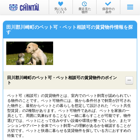
お部屋を探す
気になる
最近見た
保存中の
リスト
物件
条件
沿線・駅から
田川郡川崎町のペット可・ペット相談可の賃貸物件情報を探
住所から
す
家賃相場から
通勤通学時間から
物件特集から
田川郡川崎町のペット可・ペット相談可の賃貸物件のポイン
不動産会社から
ト
TOP
ペット可（相談可）の賃貸物件とは、室内でのペット飼育が認められてい
る物件のことです。ペット可物件には、後から条件付きで飼育が許可され
た物件と、最初からペットとの暮らしを想定して設計された「ペット共生
型賃貸」の2種類があります。ペット可物件であれば、ペットを家族の一
員として、周囲に気兼ねすることなく一緒に暮らすことが可能です。物件
選びでは、ペットにとって住みやすい設備や環境が整っているか、またマ
ンションやアパート全体でペット飼育への理解があるかを確認することが
大切です。ペットと快適に暮らせる賃貸物件を探している方におすすめの
特集です。