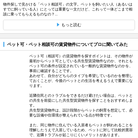
物件探しで見かける「ペット相談可」の文字。ペットを飼いたい人（あるいは
すでに飼っている人）にとっては重要な一文だけど、これって一体どこまで相
談に乗ってもらえるものなの？...
もっと読む
ペット可・ペット相談可の賃貸物件についてプロに聞いてみた
ペット可（相談可）の賃貸物件を探すポイントは、その物件が
最初からペット可としている共生型賃貸物件なのか、それとも
ペット可の条件が設定されている一般的な賃貸物件なのかを、
事前に確認することです。
あわせて、自分がどちらのタイプを希望しているのかを整理し
ておくことが、今後のペットとの生活を考えるうえで重要にな
ります。
近隣住民とのトラブルをできるだけ避けたい場合は、ペットと
の共生を前提にした共生型賃貸物件を探すことをおすすめしま
す。
共生型賃貸物件は、設計段階からペットの飼育を想定して、必
要な設備や住環境が整えられている点が特徴です。
また、同じ物件に住んでいる入居者もペットが飼われることを
理解したうえで入居しているため、ペットに対して比較的寛容
で、近隣トラブルが起こりにくいメリットがあります。