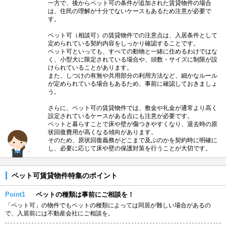
一方で、後からペット可の条件が追加された賃貸物件の場合
は、住民の理解が十分でないケースもあるため注意が必要で
す。
ペット可（相談可）の賃貸物件での注意点は、入居条件として
定められている契約内容をしっかり確認することです。
ペット可といっても、すべての動物と一緒に住めるわけではな
く、小型犬に限定されている場合や、頭数・サイズに制限が設
けられていることがあります。
また、しつけの有無や共用部分の利用方法など、細かなルール
が定められている場合もあるため、事前に確認しておきましょ
う。
さらに、ペット可の賃貸物件では、敷金や礼金が通常より高く
設定されているケースがある点にも注意が必要です。
ペットと暮らすことで床や壁が傷つきやすくなり、退去時の原
状回復費用が高くなる傾向があります。
そのため、原状回復義務がどこまで及ぶのかを契約時に明確に
し、必要に応じて床や壁の保護対策を行うことが大切です。
ペット可賃貸物件特集のポイント
Point1
ペットの種類は事前にご相談を！
「ペット可」の物件でもペットの種類によっては同居が難しい場合があるの
で、入居前には不動産会社にご相談を。