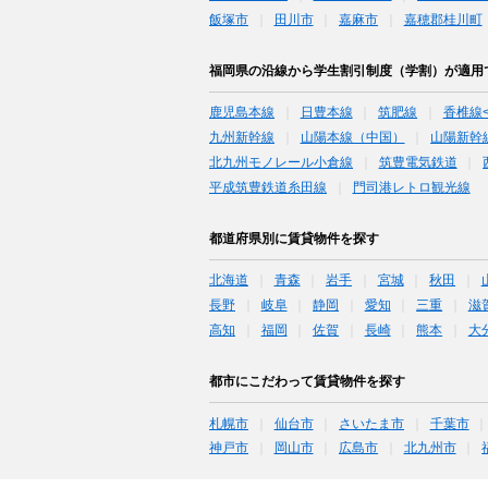
飯塚市
田川市
嘉麻市
嘉穂郡桂川町
福岡県の沿線から学生割引制度（学割）が適用
鹿児島本線
日豊本線
筑肥線
香椎線
九州新幹線
山陽本線（中国）
山陽新幹
北九州モノレール小倉線
筑豊電気鉄道
平成筑豊鉄道糸田線
門司港レトロ観光線
都道府県別に賃貸物件を探す
北海道
青森
岩手
宮城
秋田
長野
岐阜
静岡
愛知
三重
滋
高知
福岡
佐賀
長崎
熊本
大
都市にこだわって賃貸物件を探す
札幌市
仙台市
さいたま市
千葉市
神戸市
岡山市
広島市
北九州市