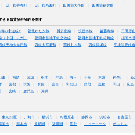
田川郡香春町
田川郡糸田町
田川郡大任町
田川郡福智町
できる賃貸物件物件を探す
<海の中道線>
福北ゆたか線
博多南線
筑豊本線
後藤寺線
日田彦
線（中国・九州）
福岡市営地下鉄空港線
福岡市営地下鉄箱崎線
福岡市
西鉄天神大牟田線
西鉄太宰府線
西鉄甘木線
西鉄貝塚線
平成筑豊鉄
山形
福島
茨城
栃木
群馬
埼玉
千葉
東京
神奈川
新
賀
京都
大阪
兵庫
奈良
和歌山
鳥取
島根
岡山
広島
分
宮崎
鹿児島
沖縄
東京23区
川崎市
横浜市
相模原市
静岡市
浜松市
名古屋市
福岡市
熊本市
首都圏
近畿圏
海外
ニューヨーク
ボストン