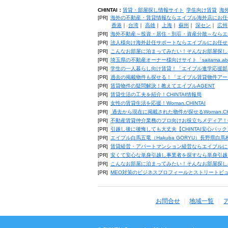
CHINTAI：
賃貸・部屋探し情報サイト
学生向け賃貸
海
[PR]
海外の不動産・賃貸情報ならエイブル海外店にお任
香港
｜
台湾
｜
高雄
｜
上海
｜
蘇州
｜
深セン
｜
広州
[PR]
海外不動産～投資・居住・別荘・資産分散～ならエ
[PR]
法人様向け海外赴任サポートならエイブルにお任せ
[PR]
こんなお部屋に泊まってみたい！そんなお部屋探し
[PR]
埼玉県の不動産オーナー様向けサイト「saitama.a
[PR]
学生の一人暮らし向け賃貸！「エイブル進学応援部
[PR]
過去の掲載物件も探せる！「エイブル賃貸物件アー
[PR]
賃貸物件の疑問解決！教えてエイブルAGENT
[PR]
賃貸生活の工夫を紹介！CHINTAI情報局
[PR]
女性の賃貸生活を応援！Woman.CHINTAI
[PR]
過去から現在に掲載された物件が探せるWoman.CH
[PR]
不動産賃貸仲介業務のプロ向けお役立ちメディア！CHIN
[PR]
引越し後に後悔しても大丈夫【CHINTAI安心パッ
[PR]
エイブル白馬五竜（Hakuba GORYU）長野県白
[PR]
賃貸経営・アパートマンション経営ならエイブルに
[PR]
安くて安心な単身引越し事業者を探すなら単身引越
[PR]
こんなお部屋に泊まってみたい！そんなお部屋探し
[PR]
MEO対策のビジネスプロフィールとストリートビ
お問合せ
地域一覧