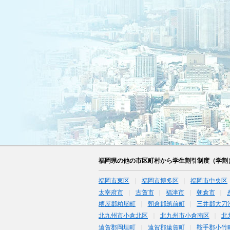
福岡県の他の市区町村から学生割引制度（学割
福岡市東区
福岡市博多区
福岡市中央区
太宰府市
古賀市
福津市
朝倉市
糟屋郡粕屋町
朝倉郡筑前町
三井郡大刀
北九州市小倉北区
北九州市小倉南区
北
遠賀郡岡垣町
遠賀郡遠賀町
鞍手郡小竹