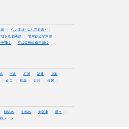
山線
久大本線<ゆふ高原線>
営地下鉄七隈線
甘木鉄道甘木線
道伊田線
平成筑豊鉄道田川線
潟
富山
石川
福井
山梨
山口
徳島
香川
愛媛
新潟市
京都市
大阪市
堺市
ロンドン