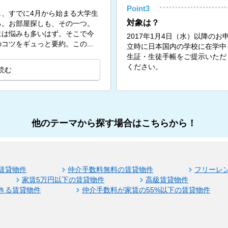
Point3
、すでに4月から始まる大学生
対象は？
る。お部屋探しも、その一つ。
には悩みも多いはず。そこで今
2017年1月4日（水）以降の
コツをギュっと要約。この...
立時に日本国内の学校に在学中
生証・生徒手帳をご提示いただ
ください。
読む
他のテーマから探す場合はこちらから！
賃貸物件
仲介手数料無料の賃貸物件
フリーレ
家賃5万円以下の賃貸物件
高級賃貸物件
きる賃貸物件
仲介手数料が家賃の55%以下の賃貸物件