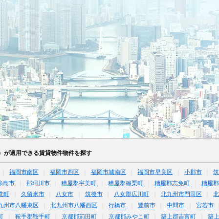
）が適用できる賃貸物件物件を探す
福岡市南区
福岡市西区
福岡市城南区
福岡市早良区
小郡市
糸島市
那珂川市
糟屋郡宇美町
糟屋郡篠栗町
糟屋郡志免町
糟屋郡
洗町
久留米市
八女市
筑後市
八女郡広川町
北九州市門司区
九州市八幡東区
北九州市八幡西区
行橋市
豊前市
中間市
宮若市
町
鞍手郡鞍手町
京都郡苅田町
京都郡みやこ町
築上郡吉富町
築