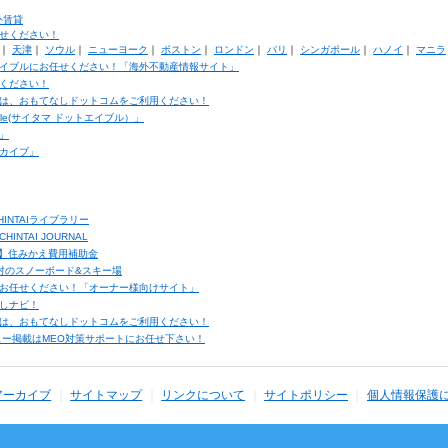
外賃貸
せください！
｜
天津
｜
ソウル
｜
ニューヨーク
｜
ボストン
｜
ロンドン
｜
パリ
｜
シンガポール
｜
ハノイ
｜
マニラ
イブルにお任せください！「海外不動産情報サイト」
ください！
は、おもてなしドットコムをご利用ください！
ble(サイタマ ドットエイブル）」
」
カイブ」
INTAIライブラリー
TAI JOURNAL
ク】住みかえ費用補助金
馬村のスノーボード&スキー場
お任せください！「オーナー様向けサイト」
しナビ！
は、おもてなしドットコムをご利用ください！
ュー掲載はMEO対策サポートにお任せ下さい！
アーカイブ
サイトマップ
リンクについて
サイトポリシー
個人情報保護