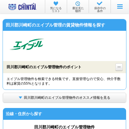
お部屋を探す
気になる
最近見た
保存中の
リスト
物件
条件
沿線・駅から
田川郡川崎町のエイブル管理の賃貸物件情報を探す
住所から
家賃相場から
通勤通学時間から
物件特集から
田川郡川崎町のエイブル管理物件のポイント
不動産会社から
エイブル管理物件を検索できる特集です。直接管理なので安心、仲介手数
料は家賃の55%となります。
TOP
田川郡川崎町のエイブル管理物件のオススメ情報を見る
沿線・住所から探す
田川郡川崎町のエイブル管理物件