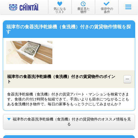
お部屋を探す
気になる
最近見た
保存中の
リスト
物件
条件
沿線・駅から
福津市の食器洗浄乾燥機（食洗機）付きの賃貸物件情報を探
住所から
す
家賃相場から
通勤通学時間から
物件特集から
福津市の食器洗浄乾燥機（食洗機）付きの賃貸物件のポイン
不動産会社から
ト
TOP
食器洗浄乾燥機（食洗機）付きの賃貸アパート・マンションを検索できま
す。食後の片付け時間を短縮できて、手洗いよりも節水につながることも
ある食洗機付き物件で、毎日の家事をもっとラクにしてみませんか？
福津市の食器洗浄乾燥機（食洗機）付きの賃貸物件のオススメ情報を見
る