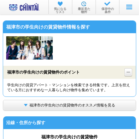
お部屋を探す
気になる
最近見た
保存中の
リスト
物件
条件
沿線・駅から
福津市の学生向けの賃貸物件情報を探す
住所から
家賃相場から
通勤通学時間から
物件特集から
福津市の学生向けの賃貸物件のポイント
不動産会社から
学生向けの賃貸アパート・マンションを検索できる特集です。上京を控え
ている方におすすめな一人暮らし向け物件を集めています。
TOP
福津市の学生向けの賃貸物件のオススメ情報を見る
沿線・住所から探す
福津市の学生向けの賃貸物件