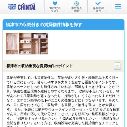
お部屋を探す
気になる
最近見た
保存中の
リスト
物件
条件
沿線・駅から
福津市の収納付きの賃貸物件情報を探す
住所から
家賃相場から
通勤通学時間から
物件特集から
福津市の収納重視な賃貸物件のポイント
不動産会社から
収納が充実している賃貸物件は、荷物が多い方や服・趣味用品を多く持っ
ている方にとって、暮らしやすさを大きく左右する重要なポイントです。
TOP
収納スペースがしっかり確保されていれば、部屋をすっきり保つことがで
き、快適な生活環境を維持しやすくなります。 収納が不足していると、物
があふれて生活動線が悪くなったり、掃除がしにくくなったりするだけで
なく、エアコン効率の低下やほこりの発生などにもつながります。そのた
め、単に広さだけでなく「収納量」も重視して物件を選ぶことが大切で
す。 また、収納には納戸やウォークインクローゼットなどさまざまな種類
があり、用途に応じて使い分けることで、より効率的に整理整頓ができま
す。 「部屋をすっきり見せたい」「収納家具を減らしたい」「快適な生活
空間を作りたい」という方は、収納設備が充実した賃貸物件をチェックし