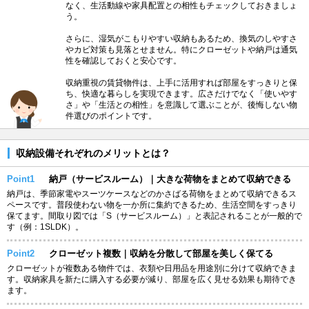
なく、生活動線や家具配置との相性もチェックしておきましょ
う。
さらに、湿気がこもりやすい収納もあるため、換気のしやすさ
やカビ対策も見落とせません。特にクローゼットや納戸は通気
性を確認しておくと安心です。
収納重視の賃貸物件は、上手に活用すれば部屋をすっきりと保
ち、快適な暮らしを実現できます。広さだけでなく「使いやす
さ」や「生活との相性」を意識して選ぶことが、後悔しない物
件選びのポイントです。
収納設備それぞれのメリットとは？
Point1
納戸（サービスルーム）｜大きな荷物をまとめて収納できる
納戸は、季節家電やスーツケースなどのかさばる荷物をまとめて収納できるス
ペースです。普段使わない物を一か所に集約できるため、生活空間をすっきり
保てます。間取り図では「S（サービスルーム）」と表記されることが一般的で
す（例：1SLDK）。
Point2
クローゼット複数｜収納を分散して部屋を美しく保てる
クローゼットが複数ある物件では、衣類や日用品を用途別に分けて収納できま
す。収納家具を新たに購入する必要が減り、部屋を広く見せる効果も期待でき
ます。