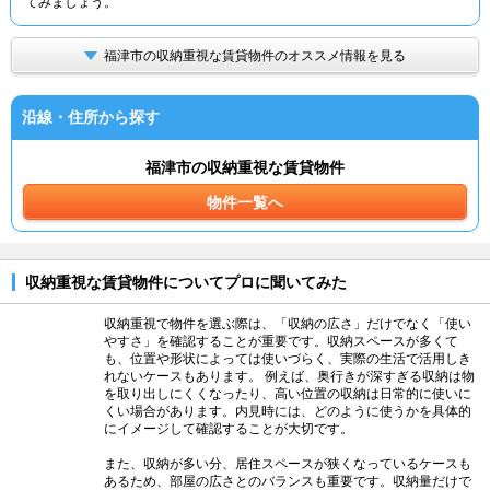
てみましょう。
福津市の収納重視な賃貸物件のオススメ情報を見る
沿線・住所から探す
福津市の収納重視な賃貸物件
物件一覧へ
収納重視な賃貸物件についてプロに聞いてみた
収納重視で物件を選ぶ際は、「収納の広さ」だけでなく「使い
やすさ」を確認することが重要です。収納スペースが多くて
も、位置や形状によっては使いづらく、実際の生活で活用しき
れないケースもあります。 例えば、奥行きが深すぎる収納は物
を取り出しにくくなったり、高い位置の収納は日常的に使いに
くい場合があります。内見時には、どのように使うかを具体的
にイメージして確認することが大切です。
また、収納が多い分、居住スペースが狭くなっているケースも
あるため、部屋の広さとのバランスも重要です。収納量だけで