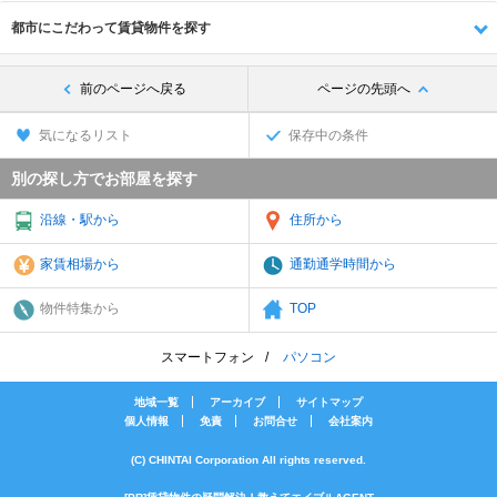
都市にこだわって賃貸物件を探す
前のページへ戻る
ページの先頭へ
気になるリスト
保存中の条件
別の探し方でお部屋を探す
沿線・駅から
住所から
家賃相場から
通勤通学時間から
物件特集から
TOP
スマートフォン
パソコン
地域一覧
アーカイブ
サイトマップ
個人情報
免責
お問合せ
会社案内
(C) CHINTAI Corporation All rights reserved.