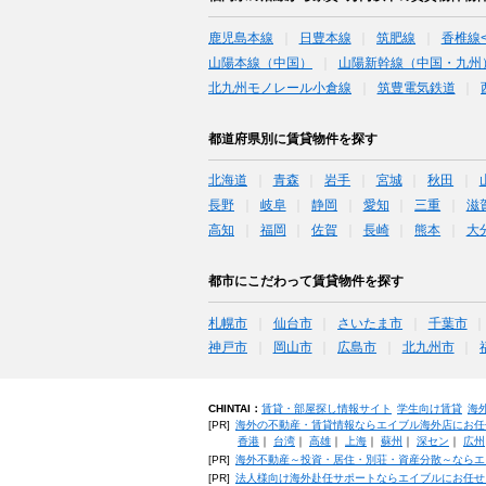
鹿児島本線
日豊本線
筑肥線
香椎線
山陽本線（中国）
山陽新幹線（中国・九州
北九州モノレール小倉線
筑豊電気鉄道
都道府県別に賃貸物件を探す
北海道
青森
岩手
宮城
秋田
長野
岐阜
静岡
愛知
三重
滋
高知
福岡
佐賀
長崎
熊本
大
都市にこだわって賃貸物件を探す
札幌市
仙台市
さいたま市
千葉市
神戸市
岡山市
広島市
北九州市
CHINTAI：
賃貸・部屋探し情報サイト
学生向け賃貸
海
[PR]
海外の不動産・賃貸情報ならエイブル海外店にお任
香港
｜
台湾
｜
高雄
｜
上海
｜
蘇州
｜
深セン
｜
広州
[PR]
海外不動産～投資・居住・別荘・資産分散～ならエ
[PR]
法人様向け海外赴任サポートならエイブルにお任せ