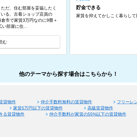
貯金できる
。ただ、住む部屋を妥協したく
ている、古着ショップ店員の
家賃を抑えてかしこく暮らして
問。鎌倉市で家賃3万円なのに9畳＋
い部屋に住...
読む
他のテーマから探す場合はこちらから！
賃貸物件
仲介手数料無料の賃貸物件
フリーレ
家賃5万円以下の賃貸物件
高級賃貸物件
きる賃貸物件
仲介手数料が家賃の55%以下の賃貸物件