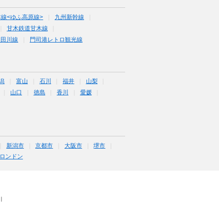
線<ゆふ高原線>
九州新幹線
甘木鉄道甘木線
道田川線
門司港レトロ観光線
潟
富山
石川
福井
山梨
山口
徳島
香川
愛媛
新潟市
京都市
大阪市
堺市
ロンドン
｜