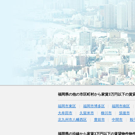
福岡県の他の市区町村から家賃3万円以下の賃
福岡市東区
福岡市博多区
福岡市南区
大牟田市
久留米市
柳川市
筑後市
北九州市八幡西区
豊前市
中間市
鞍
福岡県の沿線から家賃3万円以下の賃貸物件物