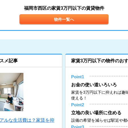
福岡市西区の家賃3万円以下の賃貸物件
物件一覧へ
スメ記事
家賃3万円以下の物件のお
Point1
お金の使い道いろいろ
家賃を3万円以下に抑えれば趣
使える！
Point2
立地の良い場所に住める
リアルな生活費は？家賃を抑
設備の希望を減らせば駅近や都
Point3