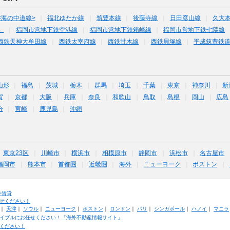
<海の中道線>
福北ゆたか線
筑豊本線
後藤寺線
日田彦山線
久大本
）
福岡市営地下鉄空港線
福岡市営地下鉄箱崎線
福岡市営地下鉄七隈線
西鉄天神大牟田線
西鉄太宰府線
西鉄甘木線
西鉄貝塚線
平成筑豊鉄
山形
福島
茨城
栃木
群馬
埼玉
千葉
東京
神奈川
新
賀
京都
大阪
兵庫
奈良
和歌山
鳥取
島根
岡山
広島
分
宮崎
鹿児島
沖縄
東京23区
川崎市
横浜市
相模原市
静岡市
浜松市
名古屋市
福岡市
熊本市
首都圏
近畿圏
海外
ニューヨーク
ボストン
外賃貸
せください！
｜
天津
｜
ソウル
｜
ニューヨーク
｜
ボストン
｜
ロンドン
｜
パリ
｜
シンガポール
｜
ハノイ
｜
マニラ
イブルにお任せください！「海外不動産情報サイト」
ください！