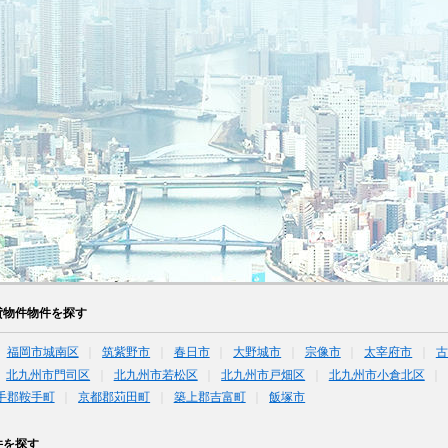
貸物件物件を探す
福岡市城南区
筑紫野市
春日市
大野城市
宗像市
太宰府市
古
北九州市門司区
北九州市若松区
北九州市戸畑区
北九州市小倉北区
手郡鞍手町
京都郡苅田町
築上郡吉富町
飯塚市
件を探す