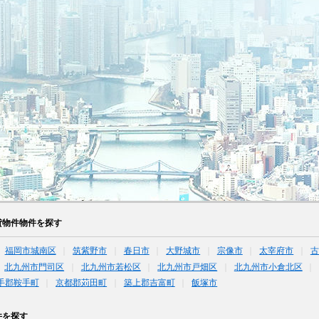
貸物件物件を探す
福岡市城南区
筑紫野市
春日市
大野城市
宗像市
太宰府市
古
北九州市門司区
北九州市若松区
北九州市戸畑区
北九州市小倉北区
手郡鞍手町
京都郡苅田町
築上郡吉富町
飯塚市
件を探す