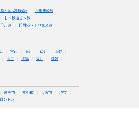
線<ゆふ高原線>
九州新幹線
甘木鉄道甘木線
道田川線
門司港レトロ観光線
潟
富山
石川
福井
山梨
山口
徳島
香川
愛媛
新潟市
京都市
大阪市
堺市
ロンドン
｜