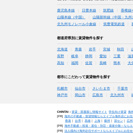
鹿児島本線
日豊本線
筑肥線
香椎線
山陽本線（中国）
山陽新幹線（中国・九州
北九州モノレール小倉線
筑豊電気鉄道
都道府県別に賃貸物件を探す
北海道
青森
岩手
宮城
秋田
長野
岐阜
静岡
愛知
三重
滋
高知
福岡
佐賀
長崎
熊本
大
都市にこだわって賃貸物件を探す
札幌市
仙台市
さいたま市
千葉市
神戸市
岡山市
広島市
北九州市
CHINTAI：
賃貸・部屋探し情報サイト
学生向け賃貸
海
[PR]
海外の不動産・賃貸情報ならエイブル海外店にお任
香港
｜
台湾
｜
高雄
｜
上海
｜
蘇州
｜
深セン
｜
広州
[PR]
海外不動産～投資・居住・別荘・資産分散～ならエ
[PR]
法人様向け海外赴任サポートならエイブルにお任せ