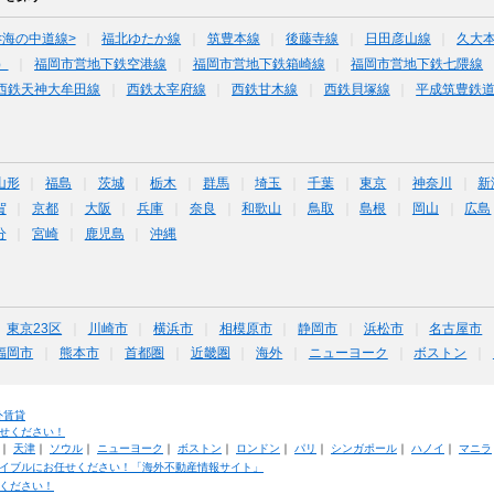
<海の中道線>
福北ゆたか線
筑豊本線
後藤寺線
日田彦山線
久大本
）
福岡市営地下鉄空港線
福岡市営地下鉄箱崎線
福岡市営地下鉄七隈線
西鉄天神大牟田線
西鉄太宰府線
西鉄甘木線
西鉄貝塚線
平成筑豊鉄
山形
福島
茨城
栃木
群馬
埼玉
千葉
東京
神奈川
新
賀
京都
大阪
兵庫
奈良
和歌山
鳥取
島根
岡山
広島
分
宮崎
鹿児島
沖縄
東京23区
川崎市
横浜市
相模原市
静岡市
浜松市
名古屋市
福岡市
熊本市
首都圏
近畿圏
海外
ニューヨーク
ボストン
外賃貸
せください！
｜
天津
｜
ソウル
｜
ニューヨーク
｜
ボストン
｜
ロンドン
｜
パリ
｜
シンガポール
｜
ハノイ
｜
マニラ
イブルにお任せください！「海外不動産情報サイト」
ください！