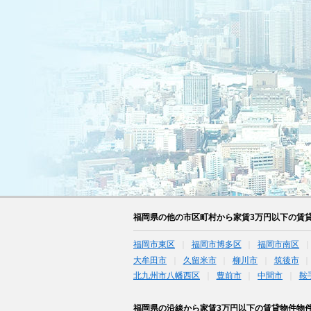
福岡県の他の市区町村から家賃3万円以下の賃
福岡市東区
福岡市博多区
福岡市南区
大牟田市
久留米市
柳川市
筑後市
北九州市八幡西区
豊前市
中間市
鞍
福岡県の沿線から家賃3万円以下の賃貸物件物