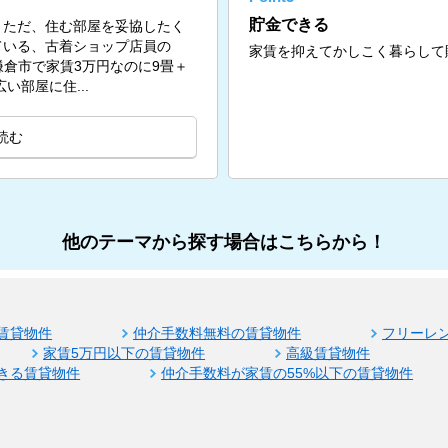
貯金できる
。ただ、住む部屋を妥協したく
ている、古着ショップ店員の
家賃を抑えてかしこく暮らして
問。鎌倉市で家賃3万円なのに9畳＋
い部屋に住...
読む
他のテーマから探す場合はこちらから！
賃貸物件
仲介手数料無料の賃貸物件
フリーレ
家賃5万円以下の賃貸物件
高級賃貸物件
きる賃貸物件
仲介手数料が家賃の55%以下の賃貸物件