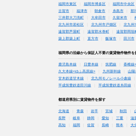
福岡市東区
福岡市博多区
福岡市中央区
古賀市
福津市
朝倉市
糸島市
那
三井郡大刀洗町
大牟田市
久留米市
北九州市若松区
北九州市戸畑区
北九州
遠賀郡芦屋町
遠賀郡水巻町
遠賀郡岡垣
築上郡築上町
直方市
飯塚市
田川市
福岡県の沿線から保証人不要の賃貸物件物件を
鹿児島本線
日豊本線
筑肥線
香椎線
久大本線<ゆふ高原線>
九州新幹線
山陽
甘木鉄道甘木線
北九州モノレール小倉線
平成筑豊鉄道田川線
平成筑豊鉄道糸田線
都道府県別に賃貸物件を探す
北海道
青森
岩手
宮城
秋田
長野
岐阜
静岡
愛知
三重
滋
高知
福岡
佐賀
長崎
熊本
大