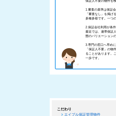
保証人不要の物件を
1.審査の基準は保証
「審査なし」を掲げ
多種多様です。一つ
2.保証会社利用が条
最近では、連帯保証
態のバリエーション
3.専門の窓口へ早め
「保証人不要」の物
ることがあります。
一歩です。
こだわり
エイブル保証管理物件