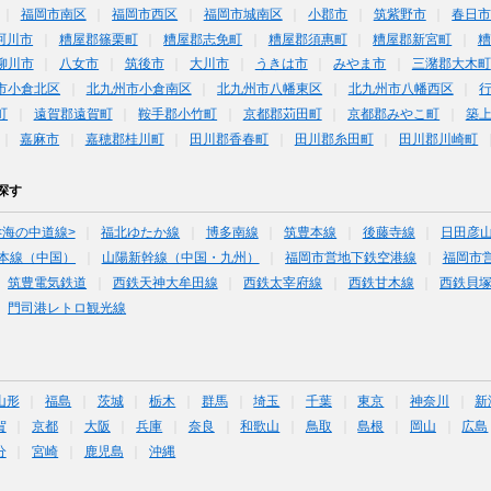
福岡市南区
福岡市西区
福岡市城南区
小郡市
筑紫野市
春日
珂川市
糟屋郡篠栗町
糟屋郡志免町
糟屋郡須惠町
糟屋郡新宮町
糟
柳川市
八女市
筑後市
大川市
うきは市
みやま市
三潴郡大木町
市小倉北区
北九州市小倉南区
北九州市八幡東区
北九州市八幡西区
町
遠賀郡遠賀町
鞍手郡小竹町
京都郡苅田町
京都郡みやこ町
築
嘉麻市
嘉穂郡桂川町
田川郡香春町
田川郡糸田町
田川郡川崎町
探す
<海の中道線>
福北ゆたか線
博多南線
筑豊本線
後藤寺線
日田彦
本線（中国）
山陽新幹線（中国・九州）
福岡市営地下鉄空港線
福岡市
筑豊電気鉄道
西鉄天神大牟田線
西鉄太宰府線
西鉄甘木線
西鉄貝
門司港レトロ観光線
山形
福島
茨城
栃木
群馬
埼玉
千葉
東京
神奈川
新
賀
京都
大阪
兵庫
奈良
和歌山
鳥取
島根
岡山
広島
分
宮崎
鹿児島
沖縄