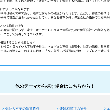
検討する際、多くの方が抱く「審査への不安」を解消するために、知っておくべき実
会社によって異なります
る物件は極めて稀であり、通常は何らかの確認が行われます。ただし、審査の基準は
の物件で審査が通らなかったとしても、異なる基準を持つ保証会社の物件では結果が
件となる物件の増加
人の有無に関わらず、家主（オーナー）のリスク管理のために保証会社への加入を必
の一つとして定着してきています。
に相談することを推奨します
件を幅広く扱っている不動産会社は、さまざまな事情（求職中、特定の職種、外国籍
ご自身の状況をありのままに伝え、「今の条件で相談可能な物件」をプロと一緒に探
他のテーマから探す場合はこちらから！
保証人不要の賃貸物件
楽器相談可の物件