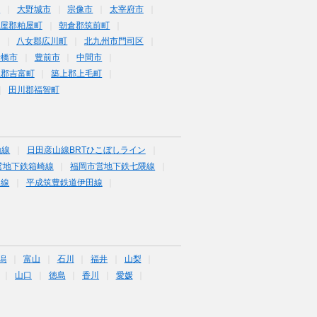
市
大野城市
宗像市
太宰府市
屋郡粕屋町
朝倉郡筑前町
八女郡広川町
北九州市門司区
行橋市
豊前市
中間市
上郡吉富町
築上郡上毛町
田川郡福智町
山線
日田彦山線BRTひこぼしライン
営地下鉄箱崎線
福岡市営地下鉄七隈線
塚線
平成筑豊鉄道伊田線
潟
富山
石川
福井
山梨
山口
徳島
香川
愛媛