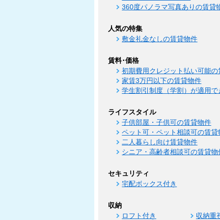
360度パノラマ写真ありの賃貸
人気の特集
敷金礼金なしの賃貸物件
賃料･価格
初期費用クレジット払い可能の
家賃3万円以下の賃貸物件
学生割引制度（学割）が適用で
ライフスタイル
子供部屋・子供可の賃貸物件
ペット可・ペット相談可の賃貸
二人暮らし向け賃貸物件
シニア・高齢者相談可の賃貸物
セキュリティ
宅配ボックス付き
収納
ロフト付き
収納重