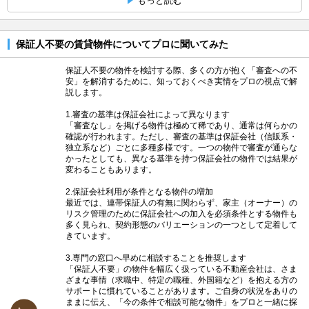
もっと読む
保証人不要の賃貸物件についてプロに聞いてみた
保証人不要の物件を検討する際、多くの方が抱く「審査への不
安」を解消するために、知っておくべき実情をプロの視点で解
説します。
1.審査の基準は保証会社によって異なります
「審査なし」を掲げる物件は極めて稀であり、通常は何らかの
確認が行われます。ただし、審査の基準は保証会社（信販系・
独立系など）ごとに多種多様です。一つの物件で審査が通らな
かったとしても、異なる基準を持つ保証会社の物件では結果が
変わることもあります。
2.保証会社利用が条件となる物件の増加
最近では、連帯保証人の有無に関わらず、家主（オーナー）の
リスク管理のために保証会社への加入を必須条件とする物件も
多く見られ、契約形態のバリエーションの一つとして定着して
きています。
3.専門の窓口へ早めに相談することを推奨します
「保証人不要」の物件を幅広く扱っている不動産会社は、さま
ざまな事情（求職中、特定の職種、外国籍など）を抱える方の
サポートに慣れていることがあります。ご自身の状況をありの
ままに伝え、「今の条件で相談可能な物件」をプロと一緒に探