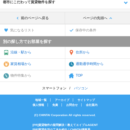
都市にこだわって賃貸物件を探す
前のページへ戻る
ページの先頭へ
気になるリスト
保存中の条件
別の探し方でお部屋を探す
沿線・駅から
住所から
家賃相場から
通勤通学時間から
物件特集から
TOP
スマートフォン
パソコン
地域一覧
アーカイブ
サイトマップ
個人情報
免責
お問合せ
会社案内
(C) CHINTAI Corporation All rights reserved.
[PR]賃貸物件の疑問解決！教えてエイブルAGENT
[PR]賃貸生活の工夫を紹介！CHINTAI情報局