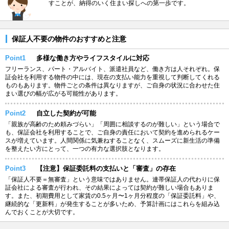
すことが、納得のいく住まい探しへの第一歩です。
保証人不要の物件のおすすめと注意
Point1
多様な働き方やライフスタイルに対応
フリーランス、パート・アルバイト、派遣社員など、働き方は人それぞれ。保
証会社を利用する物件の中には、現在の支払い能力を重視して判断してくれる
ものもあります。物件ごとの条件は異なりますが、ご自身の状況に合わせた住
まい選びの幅が広がる可能性があります。
Point2
自立した契約が可能
「親族が高齢のため頼みづらい」「周囲に相談するのが難しい」という場合で
も、保証会社を利用することで、ご自身の責任において契約を進められるケー
スが増えています。人間関係に気兼ねすることなく、スムーズに新生活の準備
を整えたい方にとって、一つの有力な選択肢となります。
Point3
【注意】保証委託料の支払いと「審査」の存在
「保証人不要＝無審査」という意味ではありません。連帯保証人の代わりに保
証会社による審査が行われ、その結果によっては契約が難しい場合もありま
す。また、初期費用として家賃の0.5ヶ月〜1ヶ月分程度の「保証委託料」や、
継続的な「更新料」が発生することが多いため、予算計画にはこれらを組み込
んでおくことが大切です。