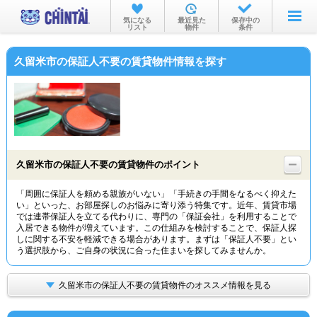
お部屋を探す
気になる
最近見た
保存中の
リスト
物件
条件
沿線・駅から
久留米市の保証人不要の賃貸物件情報を探す
住所から
家賃相場から
通勤通学時間から
物件特集から
久留米市の保証人不要の賃貸物件のポイント
不動産会社から
「周囲に保証人を頼める親族がいない」「手続きの手間をなるべく抑えた
い」といった、お部屋探しのお悩みに寄り添う特集です。近年、賃貸市場
TOP
では連帯保証人を立てる代わりに、専門の「保証会社」を利用することで
入居できる物件が増えています。この仕組みを検討することで、保証人探
しに関する不安を軽減できる場合があります。まずは「保証人不要」とい
う選択肢から、ご自身の状況に合った住まいを探してみませんか。
久留米市の保証人不要の賃貸物件のオススメ情報を見る