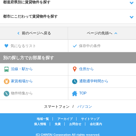
都道府県別に賃貸物件を探す
都市にこだわって賃貸物件を探す
前のページへ戻る
ページの先頭へ
気になるリスト
保存中の条件
別の探し方でお部屋を探す
沿線・駅から
住所から
家賃相場から
通勤通学時間から
物件特集から
TOP
スマートフォン
パソコン
地域一覧
アーカイブ
サイトマップ
個人情報
免責
お問合せ
会社案内
(C) CHINTAI Corporation All rights reserved.