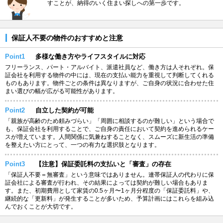
すことが、納得のいく住まい探しへの第一歩です。
保証人不要の物件のおすすめと注意
Point1
多様な働き方やライフスタイルに対応
フリーランス、パート・アルバイト、派遣社員など、働き方は人それぞれ。保
証会社を利用する物件の中には、現在の支払い能力を重視して判断してくれる
ものもあります。物件ごとの条件は異なりますが、ご自身の状況に合わせた住
まい選びの幅が広がる可能性があります。
Point2
自立した契約が可能
「親族が高齢のため頼みづらい」「周囲に相談するのが難しい」という場合で
も、保証会社を利用することで、ご自身の責任において契約を進められるケー
スが増えています。人間関係に気兼ねすることなく、スムーズに新生活の準備
を整えたい方にとって、一つの有力な選択肢となります。
Point3
【注意】保証委託料の支払いと「審査」の存在
「保証人不要＝無審査」という意味ではありません。連帯保証人の代わりに保
証会社による審査が行われ、その結果によっては契約が難しい場合もありま
す。また、初期費用として家賃の0.5ヶ月〜1ヶ月分程度の「保証委託料」や、
継続的な「更新料」が発生することが多いため、予算計画にはこれらを組み込
んでおくことが大切です。