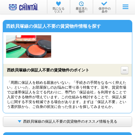
お部屋を探す
気になる
最近見た
保存中の
リスト
物件
条件
沿線・駅から
西鉄貝塚線の保証人不要の賃貸物件情報を探す
住所から
家賃相場から
通勤通学時間から
物件特集から
西鉄貝塚線の保証人不要の賃貸物件のポイント
不動産会社から
「周囲に保証人を頼める親族がいない」「手続きの手間をなるべく抑えた
い」といった、お部屋探しのお悩みに寄り添う特集です。近年、賃貸市場
TOP
では連帯保証人を立てる代わりに、専門の「保証会社」を利用することで
入居できる物件が増えています。この仕組みを検討することで、保証人探
しに関する不安を軽減できる場合があります。まずは「保証人不要」とい
う選択肢から、ご自身の状況に合った住まいを探してみませんか。
西鉄貝塚線の保証人不要の賃貸物件のオススメ情報を見る