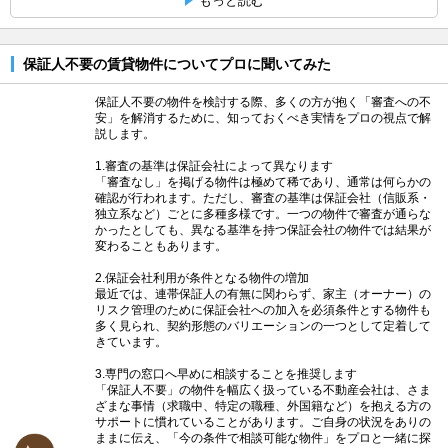
もっと読む
保証人不要の賃貸物件についてプロに聞いてみた
保証人不要の物件を検討する際、多くの方が抱く「審査への不
安」を解消するために、知っておくべき実情をプロの視点で解
説します。
1.審査の基準は保証会社によって異なります
「審査なし」を掲げる物件は極めて稀であり、通常は何らかの
確認が行われます。ただし、審査の基準は保証会社（信販系・
独立系など）ごとに多種多様です。一つの物件で審査が通らな
かったとしても、異なる基準を持つ保証会社の物件では結果が
変わることもあります。
2.保証会社利用が条件となる物件の増加
最近では、連帯保証人の有無に関わらず、家主（オーナー）の
リスク管理のために保証会社への加入を必須条件とする物件も
多く見られ、契約形態のバリエーションの一つとして定着して
きています。
3.専門の窓口へ早めに相談することを推奨します
「保証人不要」の物件を幅広く扱っている不動産会社は、さま
ざまな事情（求職中、特定の職種、外国籍など）を抱える方の
サポートに慣れていることがあります。ご自身の状況をありの
ままに伝え、「今の条件で相談可能な物件」をプロと一緒に探