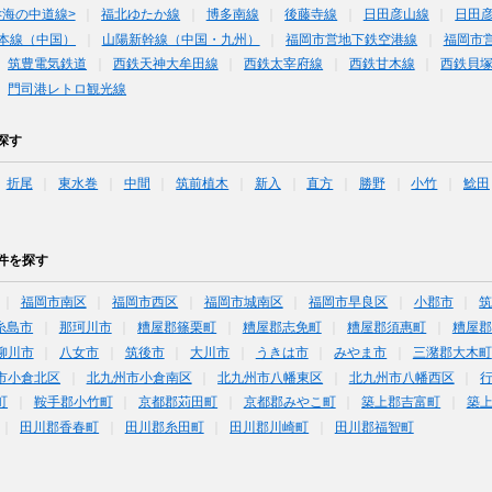
<海の中道線>
福北ゆたか線
博多南線
後藤寺線
日田彦山線
日田彦
本線（中国）
山陽新幹線（中国・九州）
福岡市営地下鉄空港線
福岡市
筑豊電気鉄道
西鉄天神大牟田線
西鉄太宰府線
西鉄甘木線
西鉄貝
門司港レトロ観光線
探す
折尾
東水巻
中間
筑前植木
新入
直方
勝野
小竹
鯰田
件を探す
福岡市南区
福岡市西区
福岡市城南区
福岡市早良区
小郡市
糸島市
那珂川市
糟屋郡篠栗町
糟屋郡志免町
糟屋郡須惠町
糟屋郡
柳川市
八女市
筑後市
大川市
うきは市
みやま市
三潴郡大木町
市小倉北区
北九州市小倉南区
北九州市八幡東区
北九州市八幡西区
町
鞍手郡小竹町
京都郡苅田町
京都郡みやこ町
築上郡吉富町
築
田川郡香春町
田川郡糸田町
田川郡川崎町
田川郡福智町