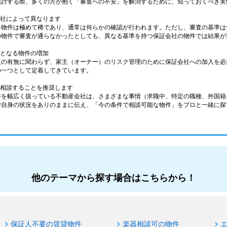
検討する際、多くの方が抱く「審査への不安」を解消するために、知っておくべき実
会社によって異なります
る物件は極めて稀であり、通常は何らかの確認が行われます。ただし、審査の基準は
の物件で審査が通らなかったとしても、異なる基準を持つ保証会社の物件では結果が
件となる物件の増加
人の有無に関わらず、家主（オーナー）のリスク管理のために保証会社への加入を必
の一つとして定着してきています。
に相談することを推奨します
件を幅広く扱っている不動産会社は、さまざまな事情（求職中、特定の職種、外国籍
ご自身の状況をありのままに伝え、「今の条件で相談可能な物件」をプロと一緒に探
他のテーマから探す場合はこちらから！
保証人不要の賃貸物件
楽器相談可の物件