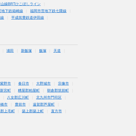
山線BRTひこぼしライン
営地下鉄箱崎線
福岡市営地下鉄七隈線
塚線
平成筑豊鉄道伊田線
浦田
新飯塚
飯塚
天道
筑紫野市
春日市
大野城市
宗像市
新宮町
糟屋郡粕屋町
朝倉郡筑前町
八女郡広川町
北九州市門司区
行橋市
豊前市
遠賀郡芦屋町
上郡上毛町
築上郡築上町
直方市