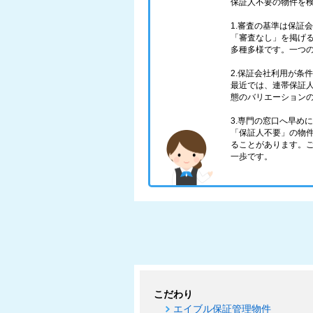
保証人不要の物件を
1.審査の基準は保証
「審査なし」を掲げ
多種多様です。一つ
2.保証会社利用が条
最近では、連帯保証
態のバリエーション
3.専門の窓口へ早め
「保証人不要」の物
ることがあります。
一歩です。
こだわり
エイブル保証管理物件