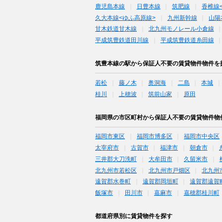
鹿児島本線
日豊本線
筑肥線
香椎線
久大本線<ゆふ高原線>
九州新幹線
山陽
甘木鉄道甘木線
北九州モノレール小倉線
平成筑豊鉄道田川線
平成筑豊鉄道糸田線
筑豊本線の駅から保証人不要の賃貸物件物件を
若松
藤ノ木
奥洞海
二島
本城
桂川
上穂波
筑前山家
原田
福岡県の市区町村から保証人不要の賃貸物件物
福岡市東区
福岡市博多区
福岡市中央区
太宰府市
古賀市
福津市
朝倉市
三井郡大刀洗町
大牟田市
久留米市
北九州市若松区
北九州市戸畑区
北九州
遠賀郡水巻町
遠賀郡岡垣町
遠賀郡遠賀
飯塚市
田川市
嘉麻市
嘉穂郡桂川町
都道府県別に賃貸物件を探す