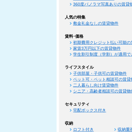
360度パノラマ写真ありの賃貸
人気の特集
敷金礼金なしの賃貸物件
賃料･価格
初期費用クレジット払い可能の
家賃3万円以下の賃貸物件
学生割引制度（学割）が適用で
ライフスタイル
子供部屋・子供可の賃貸物件
ペット可・ペット相談可の賃貸
二人暮らし向け賃貸物件
シニア・高齢者相談可の賃貸物
セキュリティ
宅配ボックス付き
収納
ロフト付き
収納重