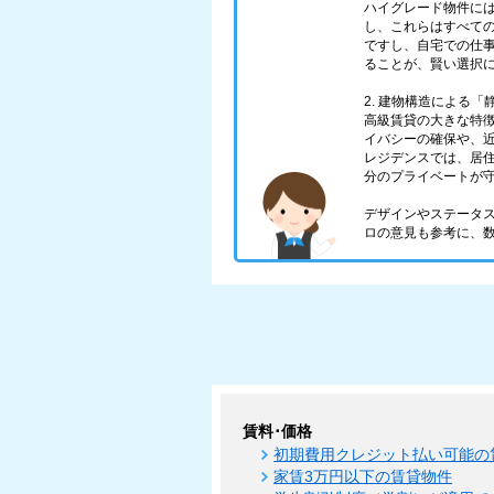
ハイグレード物件に
し、これらはすべての
ですし、自宅での仕
ることが、賢い選択
2. 建物構造による
高級賃貸の大きな特
イバシーの確保や、
レジデンスでは、居
分のプライベートが
デザインやステータ
ロの意見も参考に、
賃料･価格
初期費用クレジット払い可能の
家賃3万円以下の賃貸物件