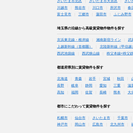
さいたま市北区
さいたま市大宮区
さい
川越市
熊谷市
川口市
所沢市
春
富士見市
三郷市
蓮田市
ふじみ野市
埼玉県の沿線から高級賃貸物件物件を探す
京浜東北線・根岸線
湘南新宿ライン
武
上越新幹線（首都圏）
北陸新幹線（甲信越
西武池袋線
西武狭山線
秩父本線<秩父鉄
都道府県別に賃貸物件を探す
北海道
青森
岩手
宮城
秋田
長野
岐阜
静岡
愛知
三重
滋
高知
福岡
佐賀
長崎
熊本
大
都市にこだわって賃貸物件を探す
札幌市
仙台市
さいたま市
千葉市
神戸市
岡山市
広島市
北九州市