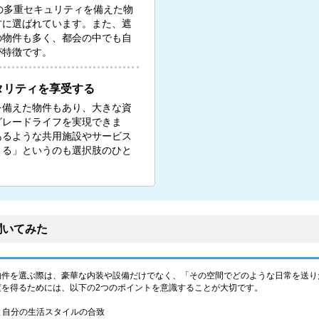
の多重セキュリティを備えた物
方に選ばれています。また、遮
の物件も多く、都会の中でも自
が特徴です。
タリティを享受する
を備えた物件もあり、大きな資
グレードライフを実現できま
あるような共用施設やサービス
りる」というのも選択肢のひと
聞いてみた
物件を選ぶ際は、豪華な内装や設備だけでなく、「その空間でどのような日常を送り
度を得るためには、以下の2つのポイントを意識することが大切です。
性と自分の生活スタイルの合致