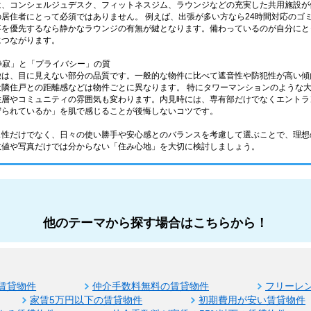
は、コンシェルジュデスク、フィットネスジム、ラウンジなどの充実した共用施設が
居住者にとって必須ではありません。 例えば、出張が多い方なら24時間対応のゴ
事を優先するなら静かなラウンジの有無が鍵となります。備わっているのが自分にと
につながります。
「静寂」と「プライバシー」の質
徴は、目に見えない部分の品質です。一般的な物件に比べて遮音性や防犯性が高い傾
近隣住戸との距離感などは物件ごとに異なります。 特にタワーマンションのような
住層やコミュニティの雰囲気も変わります。内見時には、専有部だけでなくエントラ
守られているか」を肌で感じることが後悔しないコツです。
ス性だけでなく、日々の使い勝手や安心感とのバランスを考慮して選ぶことで、理想
数値や写真だけでは分からない「住み心地」を大切に検討しましょう。
他のテーマから探す場合はこちらから！
賃貸物件
仲介手数料無料の賃貸物件
フリーレ
家賃5万円以下の賃貸物件
初期費用が安い賃貸物件