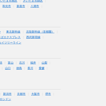
さいたま市南区
さいたま市緑区
和光市
新座市
八潮市
>
東北新幹線
北陸新幹線（首都圏）
くばエクスプレス
西武新宿線
カイツリーライン
潟
富山
石川
福井
山梨
山口
徳島
香川
愛媛
新潟市
京都市
大阪市
堺市
ロンドン