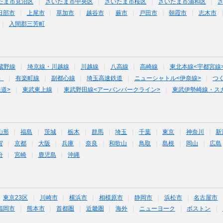
たま市見沼区
さいたま市中央区
さいたま市桜区
さいたま市浦和区
日部市
上尾市
草加市
越谷市
蕨市
戸田市
朝霞市
志木市
入間郡三芳町
蔵野線
埼京線・川越線
川越線
八高線
高崎線
東北本線<宇都宮線
）
有楽町線
副都心線
埼玉高速鉄道
ニューシャトル<伊奈線>
つ
道>
東武東上線
東武野田線<アーバンパークライン>
東武伊勢崎線・ス
山形
福島
茨城
栃木
群馬
埼玉
千葉
東京
神奈川
新
賀
京都
大阪
兵庫
奈良
和歌山
鳥取
島根
岡山
広島
分
宮崎
鹿児島
沖縄
東京23区
川崎市
横浜市
相模原市
静岡市
浜松市
名古屋市
福岡市
熊本市
首都圏
近畿圏
海外
ニューヨーク
ボストン