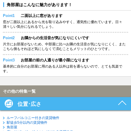
角部屋はこんなに魅力があります！
Point1
二面以上に窓があります
窓が二面以上にあるから光を取り込みやすく、通気性に優れています。日々
清々しい気分になれるでしょう。
Point2
お隣からの生活音が気になりにくいです
片方にお部屋がないため、中部屋に比べお隣の生活音が気になりにくく、また
こちら側もそれほど気にしなくて済むこともメリットのひとつです。
Point3
お部屋の前の人通りが最小限になります
基本的に自分のお部屋に用のある人以外は前を通らないので、とても気楽で
す。
その他の特集一覧
位置･広さ
ルーフバルコニー付きの賃貸物件
駅徒歩5分以内の賃貸物件
角部屋