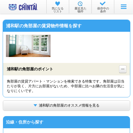
お部屋を探す
気になる
最近見た
保存中の
リスト
物件
条件
沿線・駅から
浦和駅の角部屋の賃貸物件情報を探す
住所から
家賃相場から
通勤通学時間から
物件特集から
浦和駅の角部屋のポイント
不動産会社から
角部屋の賃貸アパート・マンションを検索できる特集です。角部屋は日当
たりが良く、片方にお部屋がないため、中部屋に比べお隣の生活音が気に
TOP
なりにくいです。
浦和駅の角部屋のオススメ情報を見る
沿線・住所から探す