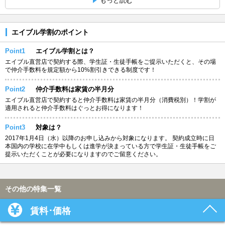
もっと読む
エイブル学割のポイント
Point1
エイブル学割とは？
エイブル直営店で契約する際、学生証・生徒手帳をご提示いただくと、その場
で仲介手数料を規定額から10%割引きできる制度です！
Point2
仲介手数料は家賃の半月分
エイブル直営店で契約すると仲介手数料は家賃の半月分（消費税別）！学割が
適用されると仲介手数料はぐっとお得になります！
Point3
対象は？
2017年1月4日（水）以降のお申し込みから対象になります。 契約成立時に日
本国内の学校に在学中もしくは進学が決まっている方で学生証・生徒手帳をご
提示いただくことが必要になりますのでご留意ください。
その他の特集一覧
賃料･価格