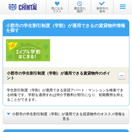
お部屋を探す
気になる
最近見た
保存中の
リスト
物件
条件
沿線・駅から
小郡市の学生割引制度（学割）が適用できるの賃貸物件情報
住所から
を探す
家賃相場から
通勤通学時間から
物件特集から
小郡市の学生割引制度（学割）が適用できる賃貸物件のポイ
不動産会社から
ント
TOP
学生割引制度（学割）が適用できる賃貸アパート・マンションを検索でき
る特集です。学割を適用すれば仲介手数料が割引になり、初期費用を抑え
ることができます。
小郡市の学生割引制度（学割）が適用できる賃貸物件のオススメ情報を
見る