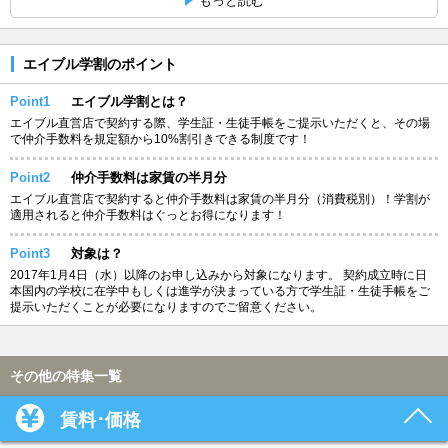
もっと読む
エイブル学割のポイント
Point1
エイブル学割とは？
エイブル直営店で契約する際、学生証・生徒手帳をご提示いただくと、その場
で仲介手数料を規定額から10%割引きできる制度です！
Point2
仲介手数料は家賃の半月分
エイブル直営店で契約すると仲介手数料は家賃の半月分（消費税別）！学割が
適用されると仲介手数料はぐっとお得になります！
Point3
対象は？
2017年1月4日（水）以降のお申し込みから対象になります。 契約成立時に日
本国内の学校に在学中もしくは進学が決まっている方で学生証・生徒手帳をご
提示いただくことが必要になりますのでご留意ください。
その他の特集一覧
賃料･価格