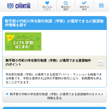
お部屋を探す
気になる
最近見た
保存中の
リスト
物件
条件
沿線・駅から
鞍手郡小竹町の学生割引制度（学割）が適用できるの賃貸物
住所から
件情報を探す
家賃相場から
通勤通学時間から
物件特集から
鞍手郡小竹町の学生割引制度（学割）が適用できる賃貸物件
不動産会社から
のポイント
TOP
学生割引制度（学割）が適用できる賃貸アパート・マンションを検索でき
る特集です。学割を適用すれば仲介手数料が割引になり、初期費用を抑え
ることができます。
鞍手郡小竹町の学生割引制度（学割）が適用できる賃貸物件のオススメ
情報を見る