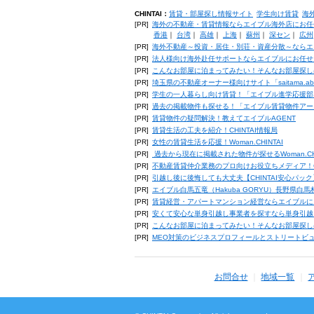
CHINTAI：
賃貸・部屋探し情報サイト
学生向け賃貸
海
[PR]
海外の不動産・賃貸情報ならエイブル海外店にお任
香港
｜
台湾
｜
高雄
｜
上海
｜
蘇州
｜
深セン
｜
広州
[PR]
海外不動産～投資・居住・別荘・資産分散～ならエ
[PR]
法人様向け海外赴任サポートならエイブルにお任せ
[PR]
こんなお部屋に泊まってみたい！そんなお部屋探し
[PR]
埼玉県の不動産オーナー様向けサイト「saitama.a
[PR]
学生の一人暮らし向け賃貸！「エイブル進学応援部
[PR]
過去の掲載物件も探せる！「エイブル賃貸物件アー
[PR]
賃貸物件の疑問解決！教えてエイブルAGENT
[PR]
賃貸生活の工夫を紹介！CHINTAI情報局
[PR]
女性の賃貸生活を応援！Woman.CHINTAI
[PR]
過去から現在に掲載された物件が探せるWoman.CH
[PR]
不動産賃貸仲介業務のプロ向けお役立ちメディア！CHIN
[PR]
引越し後に後悔しても大丈夫【CHINTAI安心パッ
[PR]
エイブル白馬五竜（Hakuba GORYU）長野県白
[PR]
賃貸経営・アパートマンション経営ならエイブルに
[PR]
安くて安心な単身引越し事業者を探すなら単身引越
[PR]
こんなお部屋に泊まってみたい！そんなお部屋探し
[PR]
MEO対策のビジネスプロフィールとストリートビ
お問合せ
地域一覧