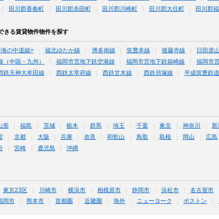
田川郡香春町
田川郡糸田町
田川郡川崎町
田川郡大任町
田川郡
できる賃貸物件物件を探す
<海の中道線>
福北ゆたか線
博多南線
筑豊本線
後藤寺線
日田彦
線（中国・九州）
福岡市営地下鉄空港線
福岡市営地下鉄箱崎線
福岡市
西鉄天神大牟田線
西鉄太宰府線
西鉄甘木線
西鉄貝塚線
平成筑豊鉄
山形
福島
茨城
栃木
群馬
埼玉
千葉
東京
神奈川
新
賀
京都
大阪
兵庫
奈良
和歌山
鳥取
島根
岡山
広島
分
宮崎
鹿児島
沖縄
東京23区
川崎市
横浜市
相模原市
静岡市
浜松市
名古屋市
福岡市
熊本市
首都圏
近畿圏
海外
ニューヨーク
ボストン