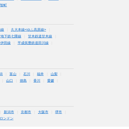
福智町
山線
久大本線<ゆふ高原線>
営地下鉄七隈線
甘木鉄道甘木線
道伊田線
平成筑豊鉄道田川線
潟
富山
石川
福井
山梨
山口
徳島
香川
愛媛
新潟市
京都市
大阪市
堺市
ロンドン