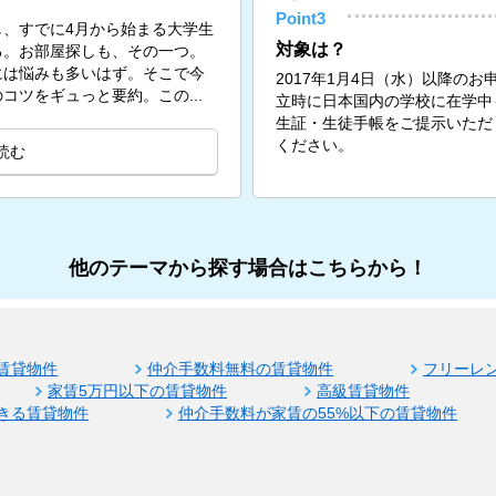
Point3
、すでに4月から始まる大学生
対象は？
る。お部屋探しも、その一つ。
には悩みも多いはず。そこで今
2017年1月4日（水）以降の
コツをギュっと要約。この...
立時に日本国内の学校に在学中
生証・生徒手帳をご提示いただ
ください。
読む
他のテーマから探す場合はこちらから！
賃貸物件
仲介手数料無料の賃貸物件
フリーレ
家賃5万円以下の賃貸物件
高級賃貸物件
きる賃貸物件
仲介手数料が家賃の55%以下の賃貸物件