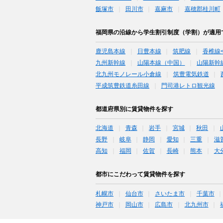
飯塚市
田川市
嘉麻市
嘉穂郡桂川町
福岡県の沿線から学生割引制度（学割）が適用
鹿児島本線
日豊本線
筑肥線
香椎線
九州新幹線
山陽本線（中国）
山陽新幹
北九州モノレール小倉線
筑豊電気鉄道
平成筑豊鉄道糸田線
門司港レトロ観光線
都道府県別に賃貸物件を探す
北海道
青森
岩手
宮城
秋田
長野
岐阜
静岡
愛知
三重
滋
高知
福岡
佐賀
長崎
熊本
大
都市にこだわって賃貸物件を探す
札幌市
仙台市
さいたま市
千葉市
神戸市
岡山市
広島市
北九州市