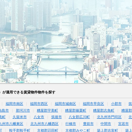
）が適用できる賃貸物件物件を探す
福岡市南区
福岡市西区
福岡市城南区
福岡市早良区
小郡市
糸島市
那珂川市
糟屋郡宇美町
糟屋郡篠栗町
糟屋郡志免町
糟屋郡
洗町
久留米市
八女市
筑後市
八女郡広川町
北九州市門司区
九州市八幡東区
北九州市八幡西区
行橋市
豊前市
中間市
宮若市
町
鞍手郡鞍手町
京都郡苅田町
京都郡みやこ町
築上郡吉富町
築