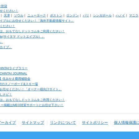
外賃貸
せください！
｜
天津
｜
ソウル
｜
ニューヨーク
｜
ボストン
｜
ロンドン
｜
パリ
｜
シンガポール
｜
ハノイ
｜
マニラ
イブルにお任せください！「海外不動産情報サイト」
ください！
は、おもてなしドットコムをご利用ください！
ble(サイタマ ドットエイブル）」
」
カイブ」
INTAIライブラリー
TAI JOURNAL
ク】住みかえ費用補助金
馬村のスノーボード&スキー場
お任せください！「オーナー様向けサイト」
しナビ！
は、おもてなしドットコムをご利用ください！
ュー掲載はMEO対策サポートにお任せ下さい！
アーカイブ
サイトマップ
リンクについて
サイトポリシー
個人情報保護