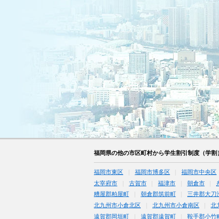
福岡県の他の市区町村から学生割引制度（学割
福岡市東区
福岡市博多区
福岡市中央区
太宰府市
古賀市
福津市
朝倉市
糟屋郡粕屋町
朝倉郡筑前町
三井郡大刀
北九州市小倉北区
北九州市小倉南区
北
遠賀郡岡垣町
遠賀郡遠賀町
鞍手郡小竹