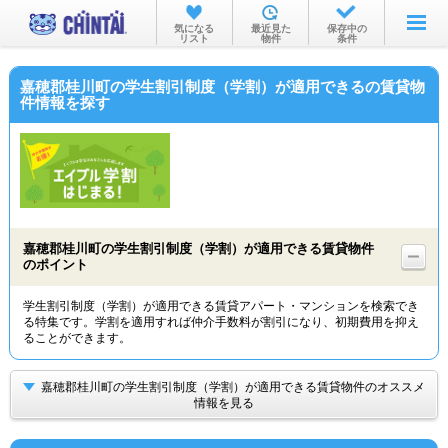
お部屋を探す
気になる
最近見た
保存中の
リスト
物件
条件
沿線・駅から
嘉穂郡桂川町の学生割引制度（学割）が適用できるの賃貸物
住所から
件情報を探す
家賃相場から
通勤通学時間から
物件特集から
嘉穂郡桂川町の学生割引制度（学割）が適用できる賃貸物件
不動産会社から
のポイント
TOP
学生割引制度（学割）が適用できる賃貸アパート・マンションを検索でき
る特集です。学割を適用すれば仲介手数料が割引になり、初期費用を抑え
ることができます。
嘉穂郡桂川町の学生割引制度（学割）が適用できる賃貸物件のオススメ
情報を見る