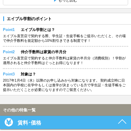
もっと読む
エイブル学割のポイント
Point1
エイブル学割とは？
エイブル直営店で契約する際、学生証・生徒手帳をご提示いただくと、その場
で仲介手数料を規定額から10%割引きできる制度です！
Point2
仲介手数料は家賃の半月分
エイブル直営店で契約すると仲介手数料は家賃の半月分（消費税別）！学割が
適用されると仲介手数料はぐっとお得になります！
Point3
対象は？
2017年1月4日（水）以降のお申し込みから対象になります。 契約成立時に日
本国内の学校に在学中もしくは進学が決まっている方で学生証・生徒手帳をご
提示いただくことが必要になりますのでご留意ください。
その他の特集一覧
賃料･価格