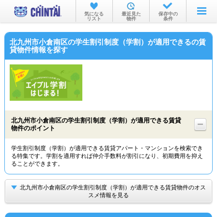
お部屋を探す
気になる
最近見た
保存中の
リスト
物件
条件
沿線・駅から
北九州市小倉南区の学生割引制度（学割）が適用できるの賃
住所から
貸物件情報を探す
家賃相場から
通勤通学時間から
物件特集から
北九州市小倉南区の学生割引制度（学割）が適用できる賃貸
不動産会社から
物件のポイント
TOP
学生割引制度（学割）が適用できる賃貸アパート・マンションを検索でき
る特集です。学割を適用すれば仲介手数料が割引になり、初期費用を抑え
ることができます。
北九州市小倉南区の学生割引制度（学割）が適用できる賃貸物件のオス
スメ情報を見る