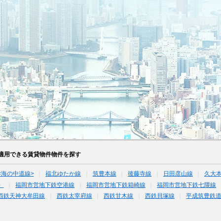
適用できる賃貸物件物件を探す
<海の中道線>
福北ゆたか線
筑豊本線
後藤寺線
日田彦山線
久大本
）
福岡市営地下鉄空港線
福岡市営地下鉄箱崎線
福岡市営地下鉄七隈線
西鉄天神大牟田線
西鉄太宰府線
西鉄甘木線
西鉄貝塚線
平成筑豊鉄