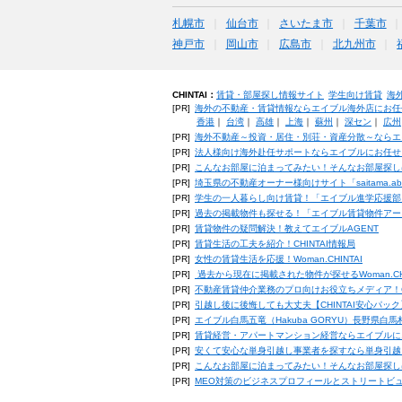
札幌市
仙台市
さいたま市
千葉市
神戸市
岡山市
広島市
北九州市
CHINTAI：
賃貸・部屋探し情報サイト
学生向け賃貸
海
[PR]
海外の不動産・賃貸情報ならエイブル海外店にお任
香港
｜
台湾
｜
高雄
｜
上海
｜
蘇州
｜
深セン
｜
広州
[PR]
海外不動産～投資・居住・別荘・資産分散～ならエ
[PR]
法人様向け海外赴任サポートならエイブルにお任せ
[PR]
こんなお部屋に泊まってみたい！そんなお部屋探し
[PR]
埼玉県の不動産オーナー様向けサイト「saitama.a
[PR]
学生の一人暮らし向け賃貸！「エイブル進学応援部
[PR]
過去の掲載物件も探せる！「エイブル賃貸物件アー
[PR]
賃貸物件の疑問解決！教えてエイブルAGENT
[PR]
賃貸生活の工夫を紹介！CHINTAI情報局
[PR]
女性の賃貸生活を応援！Woman.CHINTAI
[PR]
過去から現在に掲載された物件が探せるWoman.CH
[PR]
不動産賃貸仲介業務のプロ向けお役立ちメディア！CHIN
[PR]
引越し後に後悔しても大丈夫【CHINTAI安心パッ
[PR]
エイブル白馬五竜（Hakuba GORYU）長野県白
[PR]
賃貸経営・アパートマンション経営ならエイブルに
[PR]
安くて安心な単身引越し事業者を探すなら単身引越
[PR]
こんなお部屋に泊まってみたい！そんなお部屋探し
[PR]
MEO対策のビジネスプロフィールとストリートビ