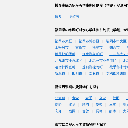
博多南線の駅から学生割引制度（学割）が適用
博多
博多南
福岡県の市区町村から学生割引制度（学割）が
福岡市東区
福岡市博多区
福岡市中央区
太宰府市
古賀市
福津市
朝倉市
糟屋郡粕屋町
朝倉郡筑前町
三井郡大刀
北九州市小倉北区
北九州市小倉南区
北
遠賀郡岡垣町
遠賀郡遠賀町
鞍手郡小竹
飯塚市
田川市
嘉麻市
嘉穂郡桂川町
都道府県別に賃貸物件を探す
北海道
青森
岩手
宮城
秋田
長野
岐阜
静岡
愛知
三重
滋
高知
福岡
佐賀
長崎
熊本
大
都市にこだわって賃貸物件を探す