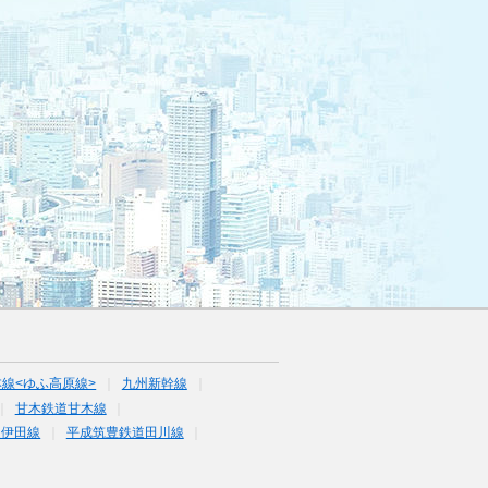
線<ゆふ高原線>
九州新幹線
甘木鉄道甘木線
道伊田線
平成筑豊鉄道田川線