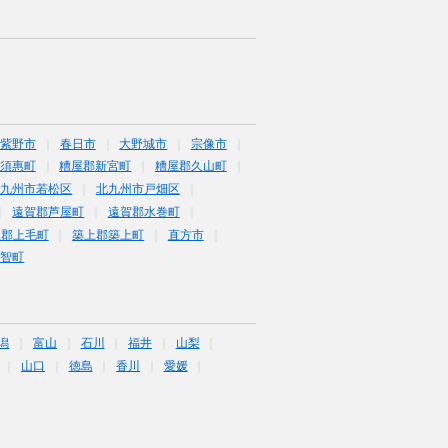
筑紫野市
春日市
大野城市
宗像市
須惠町
糟屋郡新宮町
糟屋郡久山町
北九州市若松区
北九州市戸畑区
遠賀郡芦屋町
遠賀郡水巻町
上郡上毛町
築上郡築上町
直方市
福智町
潟
富山
石川
福井
山梨
山口
徳島
香川
愛媛