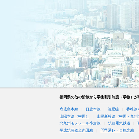
福岡県の他の沿線から学生割引制度（学割）が
鹿児島本線
日豊本線
筑肥線
香椎線
山陽本線（中国）
山陽新幹線（中国・九州
北九州モノレール小倉線
筑豊電気鉄道
平成筑豊鉄道糸田線
門司港レトロ観光線