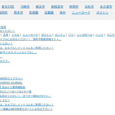
東京23区
川崎市
横浜市
相模原市
静岡市
浜松市
名古屋市
福岡市
熊本市
首都圏
近畿圏
海外
ニューヨーク
ボストン
外賃貸
せください！
｜
天津
｜
ソウル
｜
ニューヨーク
｜
ボストン
｜
ロンドン
｜
パリ
｜
シンガポール
｜
ハノイ
｜
マニラ
イブルにお任せください！「海外不動産情報サイト」
ください！
は、おもてなしドットコムをご利用ください！
ble(サイタマ ドットエイブル）」
」
カイブ」
INTAIライブラリー
TAI JOURNAL
ク】住みかえ費用補助金
馬村のスノーボード&スキー場
お任せください！「オーナー様向けサイト」
しナビ！
は、おもてなしドットコムをご利用ください！
ュー掲載はMEO対策サポートにお任せ下さい！