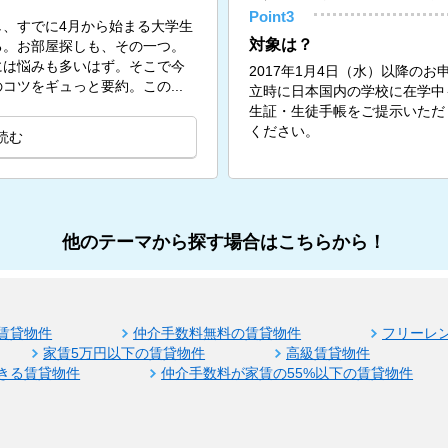
Point3
、すでに4月から始まる大学生
対象は？
る。お部屋探しも、その一つ。
には悩みも多いはず。そこで今
2017年1月4日（水）以降の
コツをギュっと要約。この...
立時に日本国内の学校に在学中
生証・生徒手帳をご提示いただ
ください。
読む
他のテーマから探す場合はこちらから！
賃貸物件
仲介手数料無料の賃貸物件
フリーレ
家賃5万円以下の賃貸物件
高級賃貸物件
きる賃貸物件
仲介手数料が家賃の55%以下の賃貸物件