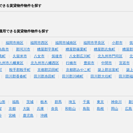
できる賃貸物件物件を探す
適用できる賃貸物件物件を探す
福岡市南区
福岡市西区
福岡市城南区
福岡市早良区
小郡市
糸島市
那珂川市
糟屋郡宇美町
糟屋郡篠栗町
糟屋郡志免町
糟屋郡
洗町
久留米市
八女市
筑後市
八女郡広川町
北九州市門司区
九州市八幡東区
北九州市八幡西区
行橋市
豊前市
中間市
宮若市
町
鞍手郡鞍手町
京都郡苅田町
京都郡みやこ町
築上郡吉富町
築
田川郡香春町
田川郡糸田町
田川郡川崎町
田川郡大任町
田川郡
山形
福島
茨城
栃木
群馬
埼玉
千葉
東京
神奈川
新
賀
京都
大阪
兵庫
奈良
和歌山
鳥取
島根
岡山
広島
分
宮崎
鹿児島
沖縄