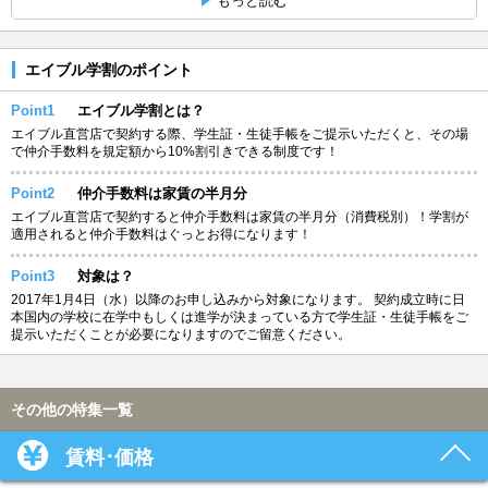
もっと読む
エイブル学割のポイント
Point1
エイブル学割とは？
エイブル直営店で契約する際、学生証・生徒手帳をご提示いただくと、その場
で仲介手数料を規定額から10%割引きできる制度です！
Point2
仲介手数料は家賃の半月分
エイブル直営店で契約すると仲介手数料は家賃の半月分（消費税別）！学割が
適用されると仲介手数料はぐっとお得になります！
Point3
対象は？
2017年1月4日（水）以降のお申し込みから対象になります。 契約成立時に日
本国内の学校に在学中もしくは進学が決まっている方で学生証・生徒手帳をご
提示いただくことが必要になりますのでご留意ください。
その他の特集一覧
賃料･価格