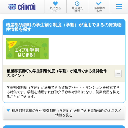
お部屋を探す
気になる
最近見た
保存中の
リスト
物件
条件
沿線・駅から
糟屋郡須惠町の学生割引制度（学割）が適用できるの賃貸物
住所から
件情報を探す
家賃相場から
通勤通学時間から
物件特集から
糟屋郡須惠町の学生割引制度（学割）が適用できる賃貸物件
不動産会社から
のポイント
TOP
学生割引制度（学割）が適用できる賃貸アパート・マンションを検索でき
る特集です。学割を適用すれば仲介手数料が割引になり、初期費用を抑え
ることができます。
糟屋郡須惠町の学生割引制度（学割）が適用できる賃貸物件のオススメ
情報を見る